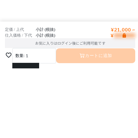
¥21,000 ~
定価 / 上代
小計 (税抜)
¥
仕入価格 / 下代
小計 (税抜)
お気に入りはログイン後にご利用可能です
数量:
1
カートに追加
1
2
3
4