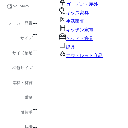
ガーデン・屋外
AZUMAYA
キッズ家具
生活家電
メーカー品番
---
キッチン家電
---
サイズ
ベッド・寝具
建具
---
サイズ補足
アウトレット商品
---
梱包サイズ
---
素材・材質
---
重量
---
耐荷重
特徴
---