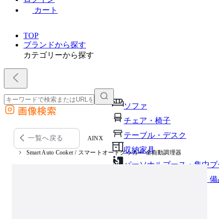
カート
TOP
ブランドから探す
カテゴリーから探す
ソファ
画像検索
外部サイトの商品をカートに追加
チェア・椅子
他のサイトで見つけた商品ページのURLを貼り付けて、カートに追加できます
テーブル・デスク
一覧へ戻る
AINX
収納家具
Smart Auto Cooker / スマートオートクッカー 全自動調理器
パーソナルブース・集中ブ
オフィスアクセサリー・備
インテリア雑貨
ライト・照明