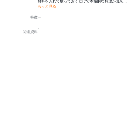
材料を入れて放っておくだけで本格的な料理が出来上
もっと見る
がります。
手間も時間もかかる調理がボタン一つで簡単調理。当
特徴
---
社独自の『かき混ぜウイング』を搭載し、めんどうな
料理も最適調理。定格電圧：定格電圧(AC)【V】100V
-
定格周波数：50/60Hz
関連資料
定格消費電力：950w
容量：3.5ℓ
AC電源コード：約1.5m
梱包内容：本体、なべ、取っ手、取っ手固定ネジ、簡
易ドライバー、かき混ぜウイング、ガラス蓋、ふた固
定パーツ、結露受けトレイ、電源コード、取扱説明書
原産国：中国