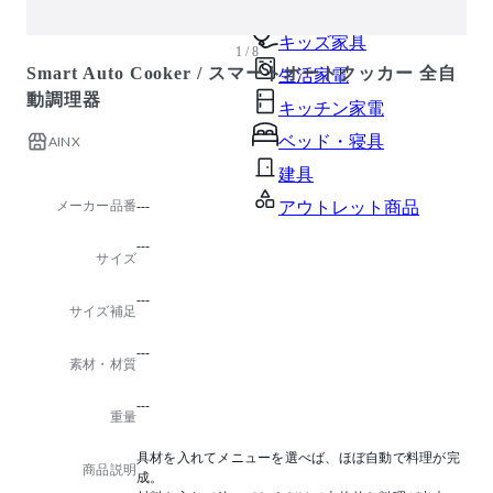
ガーデン・屋外
キッズ家具
1 / 8
Smart Auto Cooker / スマートオートクッカー 全自
生活家電
動調理器
キッチン家電
ベッド・寝具
AINX
建具
メーカー品番
---
アウトレット商品
---
サイズ
---
サイズ補足
---
素材・材質
---
重量
具材を入れてメニューを選べば、ほぼ自動で料理が完
商品説明
成。