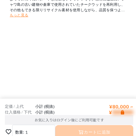
ャワ島の古い建物や倉庫で使用されていたチークウッドを再利用し、
その他もできる限りリサイクル素材を使用しながら、品質を保つよう
もっと見る
努めています。これは彼らのサスティナビリティーへ対する強い意識
を意味します。ヨーロッパ屈指のリゾート地のイビザ島にショールー
ムを構え、アジアの素材とスペインの感性・東洋と西洋の文化が混じ
る異国情緒にあふれた世界観が評価されています。
¥80,000 ~
定価 / 上代
小計 (税抜)
¥
仕入価格 / 下代
小計 (税抜)
お気に入りはログイン後にご利用可能です
数量:
1
カートに追加