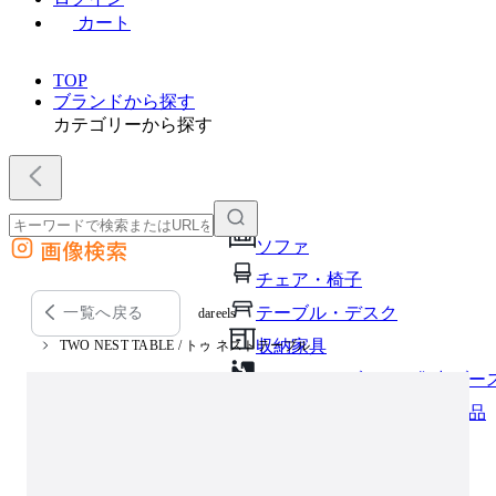
カート
TOP
ブランドから探す
カテゴリーから探す
画像検索
ソファ
外部サイトの商品をカートに追加
チェア・椅子
他のサイトで見つけた商品ページのURLを貼り付けて、カートに追加できます
テーブル・デスク
一覧へ戻る
dareels
収納家具
TWO NEST TABLE / トゥ ネストテーブル
パーソナルブース・集中ブー
オフィスアクセサリー・備品
インテリア雑貨
ライト・照明