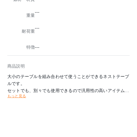
---
重量
---
耐荷重
特徴
---
商品説明
大小のテーブルを組み合わせて使うことができるネストテーブ
ルです。
セットでも、別々でも使用できるので汎用性の高いアイテムで
もっと見る
す。
天板に用いたチーク古材は、素材がもつラスティックな質感を
残していますが、線の細いフォルムなので都会的なヴィンテー
ジスタイルを楽しむことができます。
■在庫状況により、納期は大幅に前後する場合もございます。