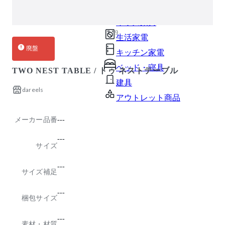
ガーデン・屋外
キッズ家具
1 / 9
生活家電
廃盤
キッチン家電
ベッド・寝具
TWO NEST TABLE / トゥ ネストテーブル
建具
dareels
アウトレット商品
メーカー品番
---
---
サイズ
---
サイズ補足
---
梱包サイズ
---
素材・材質