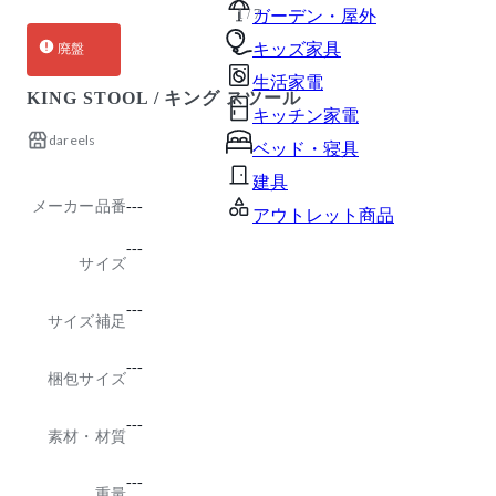
1 / 7
ガーデン・屋外
キッズ家具
廃盤
生活家電
KING STOOL / キング スツール
キッチン家電
dareels
ベッド・寝具
建具
メーカー品番
---
アウトレット商品
---
サイズ
---
サイズ補足
---
梱包サイズ
---
素材・材質
---
重量