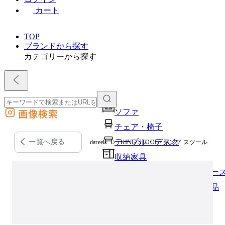
カート
TOP
ブランドから探す
カテゴリーから探す
画像検索
ソファ
外部サイトの商品をカートに追加
チェア・椅子
他のサイトで見つけた商品ページのURLを貼り付けて、カートに追加できます
テーブル・デスク
一覧へ戻る
dareels
KING STOOL / キング スツール
収納家具
パーソナルブース・集中ブー
オフィスアクセサリー・備品
インテリア雑貨
ライト・照明