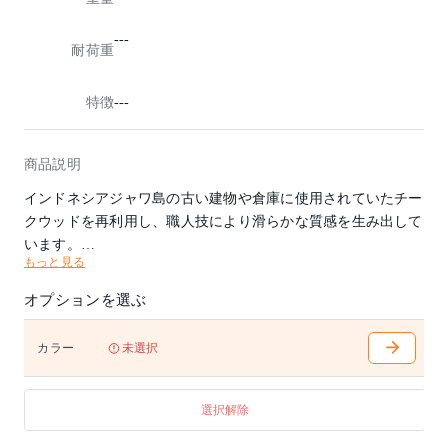
---
耐荷重
特徴
---
商品説明
インドネシアジャワ島の古い建物や倉庫に使用されていたチー
クウッドを再利用し、職人技により滑らかな質感を生み出して
います。
もっと見る
背もたれのないコンパクトでシンプルなスツールですが、美し
い木目と形で上品な存在感が光ります。
オプションを選ぶ
■在庫状況により、納期は大幅に前後する場合もございます。
カラー
未選択
お急ぎの場合はお問い合わせください。
選択解除