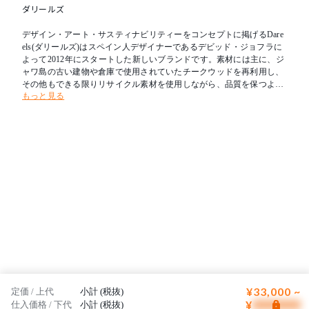
ダリールズ
デザイン・アート・サスティナビリティーをコンセプトに掲げるDare
els(ダリールズ)はスペイン人デザイナーであるデビッド・ジョフラに
よって2012年にスタートした新しいブランドです。素材には主に、ジ
ャワ島の古い建物や倉庫で使用されていたチークウッドを再利用し、
その他もできる限りリサイクル素材を使用しながら、品質を保つよう
もっと見る
努めています。これは彼らのサスティナビリティーへ対する強い意識
を意味します。ヨーロッパ屈指のリゾート地のイビザ島にショールー
ムを構え、アジアの素材とスペインの感性・東洋と西洋の文化が混じ
る異国情緒にあふれた世界観が評価されています。
¥33,000 ~
定価 / 上代
小計 (税抜)
¥
仕入価格 / 下代
小計 (税抜)