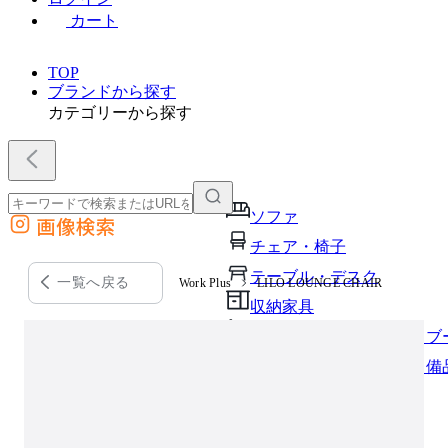
カート
TOP
ブランドから探す
カテゴリーから探す
ソファ
画像検索
外部サイトの商品をカートに追加
チェア・椅子
他のサイトで見つけた商品ページのURLを貼り付けて、カートに追加できます
テーブル・デスク
一覧へ戻る
Work Plus
LILO LOUNGE CHAIR
収納家具
パーソナルブース・集中ブ
オフィスアクセサリー・備
インテリア雑貨
ライト・照明