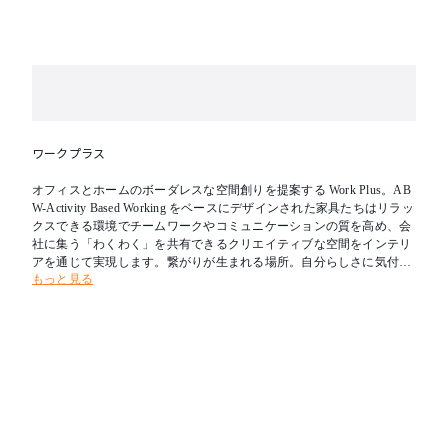
ワークプラス
オフィスとホームのボーダレスな空間創りを提案する Work Plus。AB
W-Activity Based Working をベースにデザインされた家具たちはリラッ
クスできる環境でチームワークやコミュニケーションの質を高め、会
社に集う「わくわく」を共有できるクリエイティブな空間をインテリ
アを通じて実現します。繋がりが生まれる場所。自分らしさに気付け
もっと見る
る場所。目的に出会うことができる場所。Work Plus が私たちの感性
を刺激し、くつろぎを与え、ワークシーンの常識から解放してくれま
す。