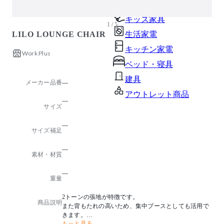
ガーデン・屋外
キッズ家具
1 / 5
LILO LOUNGE CHAIR
生活家電
キッチン家電
Work Plus
ベッド・寝具
建具
メーカー品番
---
アウトレット商品
---
サイズ
---
サイズ補足
---
素材・材質
---
重量
2トーンの張地が特徴です。
商品説明
また背もたれの高いため、集中ブースとしても活用で
きます。
もっと見る