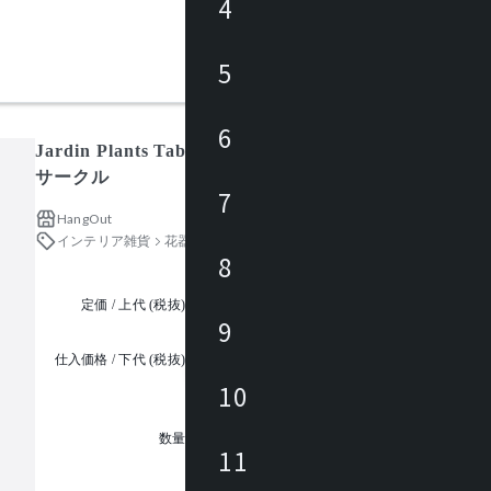
4
5
6
Jardin Plants Table Circle 30 / ジャルダン プラン
サークル
7
HangOut
インテリア雑貨
花器・フラワーベース・プランター
8
定価 / 上代 (税抜)
都度見積
9
仕入価格 / 下代 (税抜)
¥
10
1
数量
11