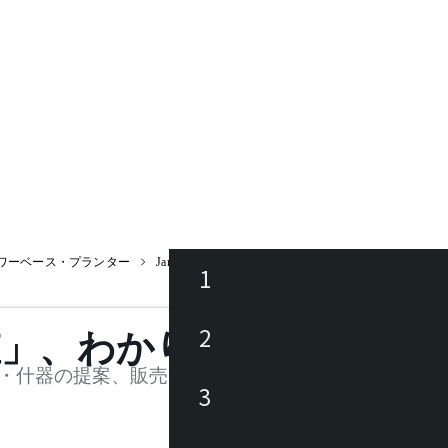
ワーベース・プランター
Jardin Plants Table Circle 30 / ジャルダン プラン
1
ース
2
値」、わかります。
品
・什器の提案、販売を行う法人様および個人事業主
3