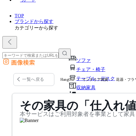
TOP
ブランドから探す
カテゴリーから探す
ソファ
画像検索
外部サイトの商品をカートに追加
チェア・椅子
他のサイトで見つけた商品ページのURLを貼り付けて、カートに追加できます
テーブル・デスク
一覧へ戻る
HangOut
インテリア雑貨
花器・フラ
収納家具
パーソナルブース・集中ブ
その家具の「仕入れ
オフィスアクセサリー・備
本サービスはご利用対象者を事業として家具
インテリア雑貨
ライト・照明
ガーデン・屋外