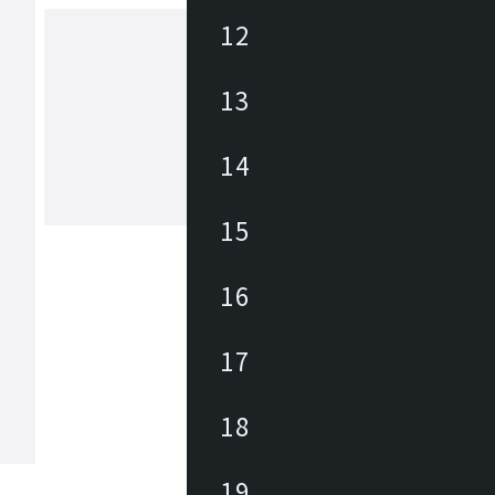
12
ハングアウト
13
「Active Life Slow Camp」。Hang O
ティブな暮らしとくつろぎの外遊びを
14
プトとしたアウトドアブランドです。
や友人と夜空の下で楽しくバーベキュ
椅子に座って、自然に囲まれながら、
もっと見る
15
りコーヒーを飲む」そんな素敵な時間
する魅力的なアイテムを提供していま
16
17
18
19