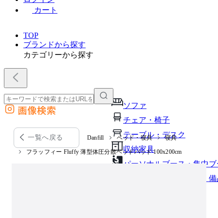
カート
TOP
ブランドから探す
カテゴリーから探す
ソファ
画像検索
外部サイトの商品をカートに追加
チェア・椅子
他のサイトで見つけた商品ページのURLを貼り付けて、カートに追加できます
テーブル・デスク
一覧へ戻る
Danfill
ベッド・寝具
寝具
収納家具
フラッフィー Fluffy 薄型体圧分散ベッドパッド 100x200cm
パーソナルブース・集中ブ
オフィスアクセサリー・備
インテリア雑貨
ライト・照明