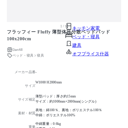
ガーデン・屋外
キッズ家具
生活家電
1 / 10
キッチン家電
フラッフィー Fluffy 薄型体圧分散ベッドパッド
ベッド・寝具
100x200cm
建具
Danfill
オフプライス什器
ベッド・寝具
寝具
メーカー品番
-
W1000 H2000mm
サイズ
薄型パッド：厚さ約15mm
サイズ補足
サイズ：約1000mm×2000mm(シングル)
表地：綿100％、裏地：ポリエステル100％
素材・材質
中綿：ポリエステル100%
中綿重量：0.6kg
重量