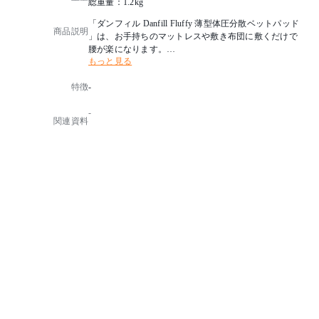
総重量：1.2kg
「ダンフィル Danfill Fluffy 薄型体圧分散ベットパッド
商品説明
」は、お手持ちのマットレスや敷き布団に敷くだけで
腰が楽になります。
もっと見る
薄くてもしっかり体圧分散出来るベッドパッドです。
表面はさらっと爽やかなコットン100％、裏面はハニ
特徴
-
カムメッシュを組み合わせることで、通気性も良く湿
気の多い季節にも快適です。
-
中綿には複雑に絡み合った高弾性の特殊ポリエステル
関連資料
綿を使用し、薄くてもしっかりと体圧分散、肩や腰な
ど体重の重い部分をサポートします。
お手持ちのマットレスや敷き布団に敷くだけで、新品
のような寝心地になります。
■洗濯ネットに入れてご家庭の洗濯機で丸洗いができ
ます。
丸洗いすることで、寝汗をかきやすい時期でも清潔に
お使いいただけます。