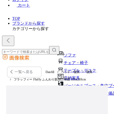
カート
TOP
ブランドから探す
カテゴリーから探す
ソファ
画像検索
外部サイトの商品をカートに追加
チェア・椅子
他のサイトで見つけた商品ページのURLを貼り付けて、カートに追加できます
テーブル・デスク
一覧へ戻る
Danfill
ベッド・寝具
寝具
収納家具
フラッフィー Fluffy ふんわり肌掛け布団 150x210cm
パーソナルブース・集中ブ
オフィスアクセサリー・備
インテリア雑貨
ライト・照明