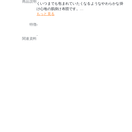
商品説明
くいつまでも包まれていたくなるようなやわらかな掛
け心地の肌掛け布団です。
もっと見る
中わたにはシルクのような滑らかさが特徴の繊維長約2
10mmのポリエステルわたを使用しています。
特徴
-
蒸れにくく、夏場も快適です。
-
■洗濯ネットに入れてご家庭の洗濯機で丸洗いができ
関連資料
ます。
寝汗をかきやすい春夏でも清潔にお使いいただけます
。