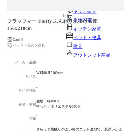
ガーデン・屋外
キッズ家具
1 / 8
生活家電
フラッフィー Fluffy ふんわり肌掛け布団
150x210cm
キッチン家電
ベッド・寝具
Danfill
ベッド・寝具
寝具
建具
アウトレット商品
メーカー品番
-
W1500 H2100mm
サイズ
-
サイズ補足
側地：綿100％
素材・材質
中わた：ポリエステル100％
-
重量
さらっと肌触りのよい綿のニット生地で、肌添いがよ