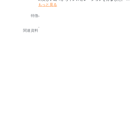
もっと見る
フォルモサはかつてポルトガル人によって呼ばれた台
湾の別称で 「美しい島」を意味します。
特徴
-
中央の島=テーブルを囲む独立した島々=スツールとし
て機能し、各要素を結び付けます。
-
formosaコレクションは、さまざまな高さと仕上げのス
関連資料
ツールとテーブルで構成され、オフィス、食堂、学校
などの公共スペース用に設計されました。
デザイナー：ジェイコブ・ニッツ
生産国：オランダ