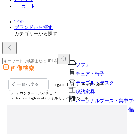
カート
TOP
ブランドから探す
カテゴリーから探す
ソファ
画像検索
外部サイトの商品をカートに追加
チェア・椅子
他のサイトで見つけた商品ページのURLを貼り付けて、カートに追加できます
テーブル・デスク
一覧へ戻る
bogaerts label
チェア・椅子
収納家具
カウンター・ハイチェア
formosa high stool / フォルモサ ハイスツール
パーソナルブース・集中ブ
オフィスアクセサリー・備
インテリア雑貨
ライト・照明