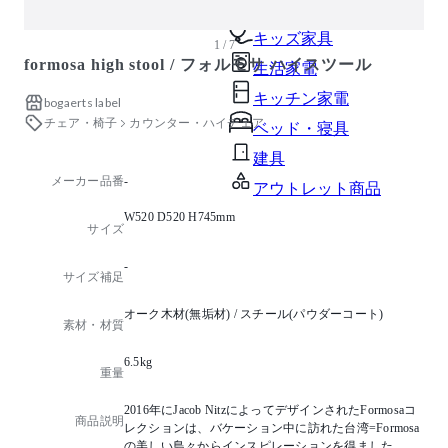
ガーデン・屋外
キッズ家具
1 / 7
formosa high stool / フォルモサ ハイスツール
生活家電
キッチン家電
bogaerts label
チェア・椅子
カウンター・ハイチェア
ベッド・寝具
建具
メーカー品番
-
アウトレット商品
W520 D520 H745mm
サイズ
-
サイズ補足
オーク木材(無垢材) / スチール(パウダーコート)
素材・材質
6.5kg
重量
2016年にJacob NitzによってデザインされたFormosaコ
商品説明
レクションは、バケーション中に訪れた台湾=Formosa
の美しい島々からインスピレーションを得ました。