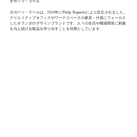
ボガーツ・ラベル
ボガーツ・ラベルは、2014年にPhilip Bogaertsにより設立されました。
クリエイティブオフィスやワークスペースの家具・什器にフォーカス
したオランダのデザインブランドです。人々の生活や職場環境に刺激
を与え続ける製品を作り出すことを目標としています。