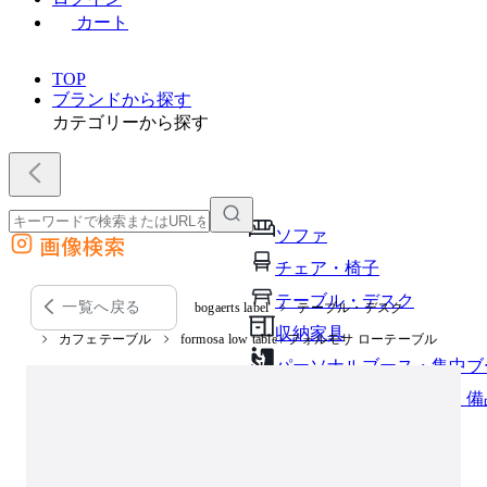
カート
TOP
ブランドから探す
カテゴリーから探す
ソファ
画像検索
外部サイトの商品をカートに追加
チェア・椅子
他のサイトで見つけた商品ページのURLを貼り付けて、カートに追加できます
テーブル・デスク
一覧へ戻る
bogaerts label
テーブル・デスク
収納家具
カフェテーブル
formosa low table / フォルモサ ローテーブル
パーソナルブース・集中ブ
オフィスアクセサリー・備
インテリア雑貨
ライト・照明