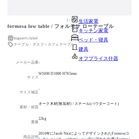
ガーデン・屋外
キッズ家具
1 / 9
生活家電
formosa low table / フォルモサ ローテーブル
キッチン家電
bogaerts label
ベッド・寝具
テーブル・デスク
カフェテーブル
建具
オフプライス什器
メーカー品番
-
W1000 D1000 H765mm
サイズ
-
サイズ補足
オーク木材(無垢材) / スチール(パウダーコート)
素材・材質
22kg
重量
2016年にJacob NitzによってデザインされたFormosaコ
商品説明