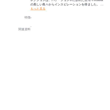
レクションは、バケーション中に訪れた台湾=Formosa
の美しい島々からインスピレーションを得ました。
もっと見る
フォルモサはかつてポルトガル人によって呼ばれた台
湾の別称で 「美しい島」を意味します。
特徴
-
中央の島=テーブルを囲む独立した島々=スツールとし
て機能し、各要素を結び付けます。
-
formosaコレクションは、さまざまな高さと仕上げのス
関連資料
ツールとテーブルで構成され、オフィス、食堂、学校
などの公共スペース用に設計されました。
デザイナー：ジェイコブ・ニッツ
生産国：オランダ