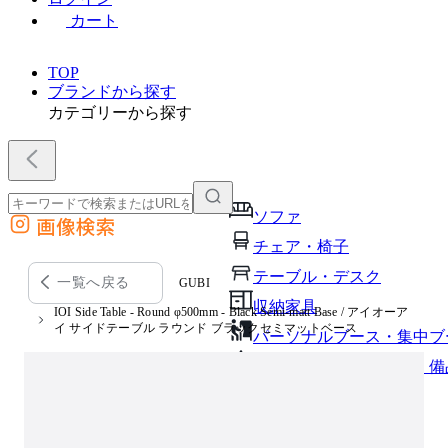
カート
TOP
ブランドから探す
カテゴリーから探す
ソファ
画像検索
外部サイトの商品をカートに追加
チェア・椅子
他のサイトで見つけた商品ページのURLを貼り付けて、カートに追加できます
テーブル・デスク
一覧へ戻る
GUBI
収納家具
IOI Side Table - Round φ500mm - Black Semi-matt Base / アイオーア
イ サイドテーブル ラウンド ブラックセミマットベース
パーソナルブース・集中ブ
オフィスアクセサリー・備
インテリア雑貨
ライト・照明