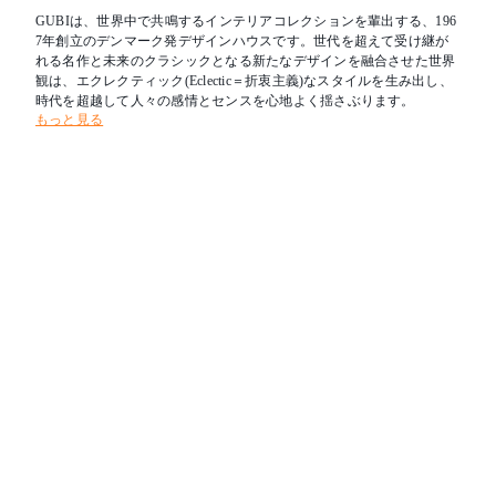
GUBIは、世界中で共鳴するインテリアコレクションを輩出する、196
7年創立のデンマーク発デザインハウスです。世代を超えて受け継が
れる名作と未来のクラシックとなる新たなデザインを融合させた世界
観は、エクレクティック(Eclectic＝折衷主義)なスタイルを生み出し、
時代を超越して人々の感情とセンスを心地よく揺さぶります。
もっと見る