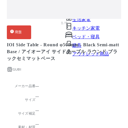
ガーデン・屋外
キッズ家具
生活家電
1 / 9
キッチン家電
廃盤
ベッド・寝具
IOI Side Table - Round φ500mm - Black Semi-matt
建具
Base / アイオーアイ サイドテーブル ラウンド ブラ
アウトレット商品
ックセミマットベース
GUBI
メーカー品番
---
---
サイズ
---
サイズ補足
---
素材・材質