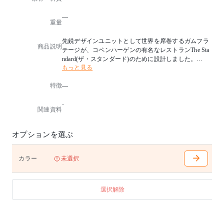
---
重量
先鋭デザインユニットとして世界を席巻するガムフラ
商品説明
テージが、コペンハーゲンの有名なレストランThe Sta
ndard(ザ・スタンダード)のために設計しました。
もっと見る
レストランの頭文字からその名がつけられています。
特徴
---
素材の厳選と、シンプルな中に繊細な美学が宿る、ガ
ムフラテージらしいデザインです。
-
長方形のコンソールは、1つまたは2つのテーブルトッ
関連資料
プを備えた収納ユニット、ディスプレイ、サービング
ステーション、AV機器用など多用途にお使いいただけ
ます。
オプションを選ぶ
お届け時に専門業者が組み立て設置を行います。
カラー
未選択
選択解除