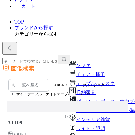
カート
TOP
ブランドから探す
カテゴリーから探す
ソファ
画像検索
外部サイトの商品をカートに追加
チェア・椅子
他のサイトで見つけた商品ページのURLを貼り付けて、カートに追加できます
テーブル・デスク
一覧へ戻る
ABORD
テーブル・デスク
収納家具
サイドテーブル・ナイトテーブル
AT109
パーソナルブース・集中ブ
オフィスアクセサリー・備
1 / 2
インテリア雑貨
AT109
ライト・照明
ABORD