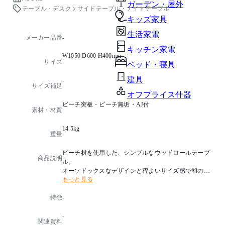
ガーデン・屋外
テーブル・デスク
サイドテーブル・ナイトテーブル
キッズ家具
生活家電
メーカー品番
-
キッチン家電
W1050 D600 H400mm
サイズ
ベッド・寝具
建具
-
サイズ補足
オフプライス什器
ビーチ突板・ビーチ無垢・AJ付
素材・材質
14.5kg
重量
ビーチ材を使用した、シンプルなウッドロールテーブ
商品説明
ル。
オーソドックスなデザインと程よいサイズ感で和の空
もっと見る
間にも洋の空間にもお使いいただけます。
特徴
-
・脚カット：不可
・別色：別色(染色塗装)は￥6,000/台で承ります。
-
関連資料