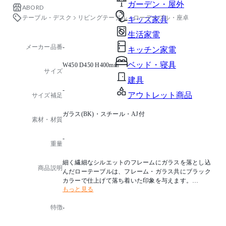
ガーデン・屋外
ABORD
テーブル・デスク
リビングテーブル・ローテーブル・座卓
キッズ家具
生活家電
メーカー品番
-
キッチン家電
ベッド・寝具
W450 D450 H400mm
サイズ
建具
-
アウトレット商品
サイズ補足
ガラス(BK)・スチール・AJ付
素材・材質
-
重量
細く繊細なシルエットのフレームにガラスを落とし込
商品説明
んだローテーブルは、フレーム・ガラス共にブラック
カラーで仕上げて落ち着いた印象を与えます。
もっと見る
静かにゆったりとした時間を楽しむ空間で使っていた
だきたい。
特徴
-
・脚カット：不可
-