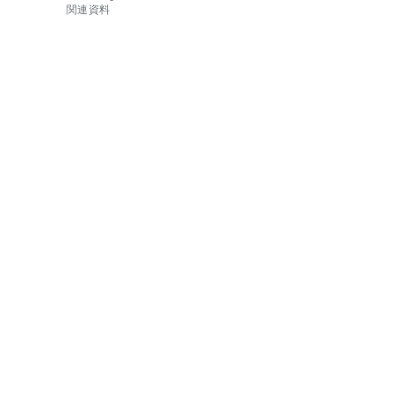
・別色：不可
関連資料