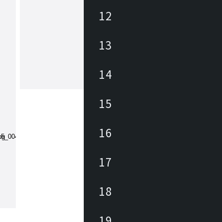
12
アボール
13
ABORDは「上質な時間との出会い」
マとしたコントラクトファニチャーブ
です。空間を上品に演出し、使う人の
価値」を高め、人生の“ひととき”に寄
14
ます。ぬくもりある木の風合いを活か
もっと見る
逸なデザインで「上質な空間」を演出
。
15
16
17
18
19