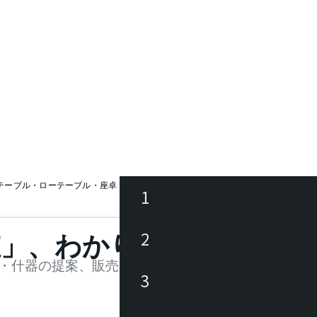
テーブル・ローテーブル・座卓
AT115
1
ース
2
値」、わかります。
品
・什器の提案、販売を行う法人様および個人事業主
3