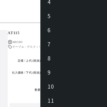
4
5
6
AT115
ABORD
7
テーブル・デスク
リビングテーブル・ローテーブル・座卓
8
定価 / 上代 (税抜)
都度見積
9
仕入価格 / 下代 (税抜)
¥
10
1
数量
11