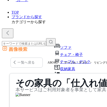
TOP
ブランドから探す
カテゴリーから探す
ソファ
画像検索
外部サイトの商品をカートに追加
チェア・椅子
他のサイトで見つけた商品ページのURLを貼り付けて、カートに追加できます
テーブル・デスク
一覧へ戻る
ABORD
テーブル・デスク
リビング
収納家具
パーソナルブース・集中ブ
その家具の「仕入れ
オフィスアクセサリー・備
本サービスはご利用対象者を事業として家具
インテリア雑貨
ライト・照明
ガーデン・屋外