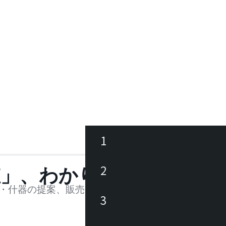
1
ース
2
値」、わかります。
品
・什器の提案、販売を行う法人様および個人事業主
3