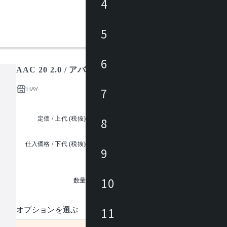
4
5
6
AAC 20 2.0 / アバウト ア チェア
HAY
7
定価 / 上代 (税抜)
¥74,000 ~
8
仕入価格 / 下代 (税抜)
9
¥
1
10
数量
11
オプションを選ぶ