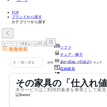
TOP
ブランドから探す
カテゴリーから探す
ソファ
画像検索
外部サイトの商品をカートに追加
チェア・椅子
他のサイトで見つけた商品ページのURLを貼り付けて、カートに追加できます
テーブル・デスク
一覧へ戻る
HAY
AAC 20 2.0 / アバウト ア チェア
収納家具
パーソナルブース・集中ブ
その家具の「仕入れ
オフィスアクセサリー・備
本サービスはご利用対象者を事業として家具
インテリア雑貨
ライト・照明
ガーデン・屋外