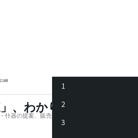
224B
1
ース
2
値」、わかります。
品
・什器の提案、販売を行う法人様および個人事業主
3