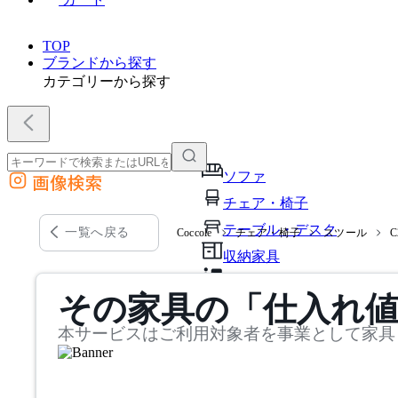
TOP
ブランドから探す
カテゴリーから探す
ソファ
画像検索
外部サイトの商品をカートに追加
チェア・椅子
他のサイトで見つけた商品ページのURLを貼り付けて、カートに追加できます
テーブル・デスク
一覧へ戻る
Coccole
チェア・椅子
スツール
C
収納家具
パーソナルブース・集中ブ
その家具の「仕入れ
オフィスアクセサリー・備
本サービスはご利用対象者を事業として家具
インテリア雑貨
ライト・照明
ガーデン・屋外