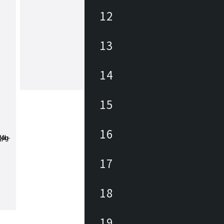
12
コッコレ
13
Coccoleは、“都市と自然をつなぐ場所
するブランドです。自然に触れる機会
てきている中で、家具を通して木のぬ
に触れてほしいという想いで“都市と
14
つなぐ場所”を提案しています。エシ
もっと見る
サステナブルなど“限りある資源”を大
る取り組みが世界で語られるようにな
15
然とともに豊かに暮らしていく方法に
も再考の段階に入っています。環境負
点だけでなく、自然が私達に与える穏
16
心地良さは日々の暮らしを豊かにしま
17
18
19