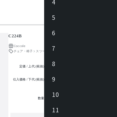
4
5
6
C224B
Coccole
7
チェア・椅子
スツール
8
定価 / 上代 (税抜)
都度見積
9
仕入価格 / 下代 (税抜)
¥
10
1
数量
11