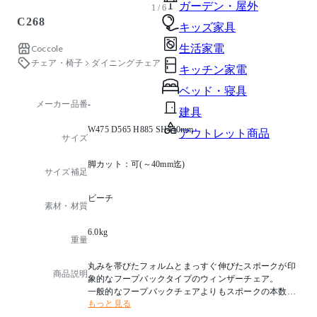
ガーデン・屋外
1 / 6
C268
キッズ家具
生活家電
Coccole
チェア・椅子
ダイニングチェア
キッチン家電
ベッド・寝具
メーカー品番
-
建具
W475 D565 H885 SH440mm
アウトレット商品
サイズ
脚カット：可(～40mm迄)
サイズ補足
ビーチ
素材・材質
6.0kg
重量
丸みを帯びたフォルムとまっすぐ伸びたスポークが印
商品説明
象的なフープバックタイプのウィンザーチェア。
一般的なフープバックチェアよりもスポークの本数を
もっと見る
多くすることでフープバック特有の可愛らしい印象に