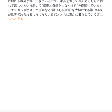
に触れる機会が減ってきている中で、家具を通して木のぬくもりに触
れてほしいという想いで“都市と自然をつなぐ場所”を提案しています
。エシカルやサステナブルなど“限りある資源”を大切にする取り組み
が世界で語られるようになり、自然とともに豊かに暮らしていく方法
もっと見る
についても再考の段階に入っています。環境負荷の観点だけでなく、
自然が私達に与える穏やかな心地良さは日々の暮らしを豊かにします
。