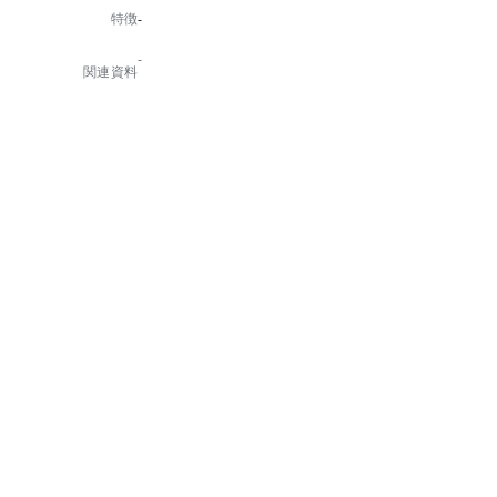
加えてスタイリッシュさを兼ね備えたデザイン。
特徴
-
また、座面はおしりの形に彫り込む「座ぐり加工」を
施しており、長い時間座っていても疲れにくくなって
-
います。
関連資料
・脚カット：可(～40mm迄：¥2,000/台)
・別色：可(染色塗装：¥6,000/台 塗りつぶし塗装：¥7,5
00/台)