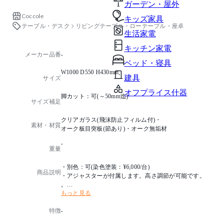
ガーデン・屋外
Coccole
キッズ家具
テーブル・デスク
リビングテーブル・ローテーブル・座卓
生活家電
キッチン家電
メーカー品番
-
ベッド・寝具
W1000 D550 H430mm
建具
サイズ
オフプライス什器
脚カット：可(～50mm迄)
サイズ補足
クリアガラス(飛沫防止フィルム付)・
素材・材質
オーク板目突板(節あり)・オーク無垢材
-
重量
・別色：可(染色塗装：¥6,000/台)
商品説明
・アジャスターが付属します。高さ調節が可能です。
。
もっと見る
・本体には自然素材を使用しております。節の大きさ
や入り方には個体差がございますので予めご了承くだ
特徴
-
さい。