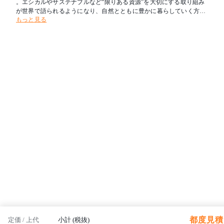
。エシカルやサステナブルなど“限りある資源”を大切にする取り組み
が世界で語られるようになり、自然とともに豊かに暮らしていく方法
もっと見る
についても再考の段階に入っています。環境負荷の観点だけでなく、
自然が私達に与える穏やかな心地良さは日々の暮らしを豊かにします
。
都度見積 
定価 / 上代
小計 (税抜)