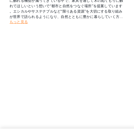
に触れる機会が減ってきている中で、家具を通して木のぬくもりに触
れてほしいという想いで“都市と自然をつなぐ場所”を提案しています
。エシカルやサステナブルなど“限りある資源”を大切にする取り組み
が世界で語られるようになり、自然とともに豊かに暮らしていく方法
もっと見る
についても再考の段階に入っています。環境負荷の観点だけでなく、
自然が私達に与える穏やかな心地良さは日々の暮らしを豊かにします
。