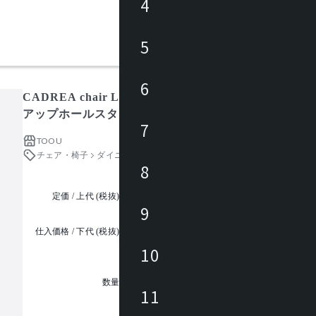
4
5
6
CADREA chair Leather upholstered / カドレアチ
アップホールスタド
7
TOOU
チェア・椅子
ダイニングチェア
8
定価 / 上代 (税抜)
都度見積
9
仕入価格 / 下代 (税抜)
¥
10
1
数量
11