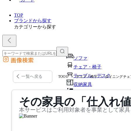
TOP
ブランドから探す
カテゴリーから探す
ソファ
画像検索
外部サイトの商品をカートに追加
チェア・椅子
他のサイトで見つけた商品ページのURLを貼り付けて、カートに追加できます
テーブル・デスク
一覧へ戻る
TOOU
チェア・椅子
ダイニングチェ
収納家具
パーソナルブース・集中ブ
その家具の「仕入れ
オフィスアクセサリー・備
本サービスはご利用対象者を事業として家具
インテリア雑貨
ライト・照明
ガーデン・屋外