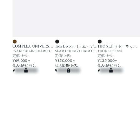
COMPLEX UNIVERSAL FURNITURE SUPPLY （コンプレックスユニバーサルファニチャーサプライ）
Tom Dixon. （トム・ディクソン）
THONET （トーネット）
INARI CHAIR CHARCOAL BROWN / イナリ チェア チャコールブラウン
SLAB DINING CHAIR UPHOLSTERY / スラブ ダイニング チェア
THONET 118M
定価/上代:
定価/上代:
定価/上代:
¥69,000 ~
¥150,000 ~
¥135,000 ~
仕入価格/下代:
仕入価格/下代:
仕入価格/下代:
¥
¥
¥