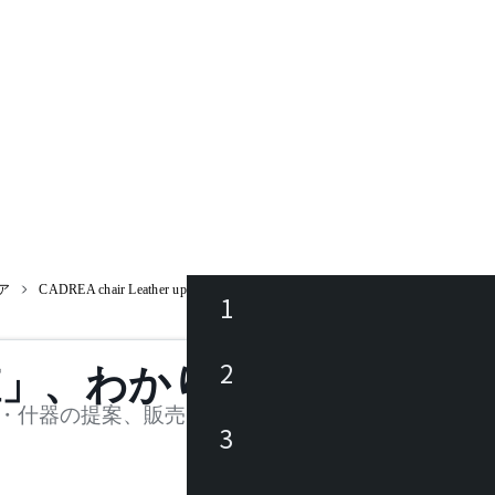
ア
CADREA chair Leather upholstered / カドレアチェアレザーアップホールス
1
ース
2
値」、わかります。
品
・什器の提案、販売を行う法人様および個人事業主
3