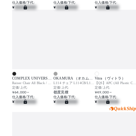
仕入価格/下代:
仕入価格/下代:
仕入価格/下代:
¥
¥
¥
COMPLEX UNIVERSAL FURNITURE SUPPLY （コンプレックスユニバーサルファニチャーサプライ）
OKAMURA （オカムラ）
Vitra （ヴィトラ）
Rainer Chair All Black / ライナー チェア オール ブラック
L114 チェア L114CB/L114CW
【QS】APC (All Plastic Chair) / エーピーシー
定価/上代:
定価/上代:
定価/上代:
¥64,000 ~
都度見積
¥49,000 ~
仕入価格/下代:
仕入価格/下代:
仕入価格/下代:
¥
¥
¥
QuickShip