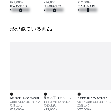
¥22,000 ~
¥24,000 ~
¥19,000 ~
仕入価格/下代:
仕入価格/下代:
仕入価格/下代:
¥
¥
¥
形が似ている商品
Karimoku New Standard （カリモクニュースタンダード）
天童木工 （テンドウモッコウ）
Karimoku New Standard （カリモクニュースタンダード）
Castor Chair Pad / キャストールチェアパッド
T-5513WB-BX チェア
Castor Chair Plus Pad / キャストールチェア プラス パッド
定価/上代:
定価/上代:
定価/上代:
¥53,000 ~
¥75,000 ~
¥77,000 ~