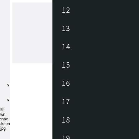
12
トゥーユー
13
プラスティック射出成型を得意とする
ーカーTOOU(トゥーユー)は、ヨーロ
14
デザイナーを起用し、高品質でリーズ
な屋内外家具を生産し、世界各国で愛
います。 高品質低価格の理由は、グ
もっと見る
15
社が車やバイクなどの大型プラスティ
出成型工場であり、開発から生産まで
て自社製造しています。
16
17
18
19