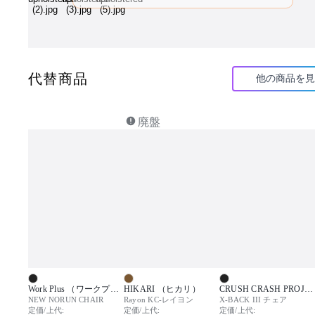
ログイン後にご利用可能です
代替商品
他の商品を見
廃盤
Work Plus （ワークプラス）
HIKARI （ヒカリ）
CRUSH CRASH PROJECT （クラッシュクラッシュプロジェクト）
NEW NORUN CHAIR
Rayon KC-レイヨン
X-BACK III チェア
定価/上代:
定価/上代:
定価/上代: