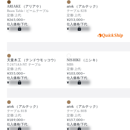
ARIAKE （アリアケ）
artek （アルテック）
Beam Table / ビームテーブル
テーブル 82B
定価/上代:
定価/上代:
¥265,000 ~
¥253,000 ~
仕入価格/下代:
仕入価格/下代:
¥
¥
QuickShip
天童木工 （テンドウモッコウ）
NISHIKI （ニシキ）
T-2671AS-NT テーブル
MBS
定価/上代:
定価/上代:
¥355,000 ~
¥103,000 ~
仕入価格/下代:
仕入価格/下代:
¥
¥
artek （アルテック）
artek （アルテック）
テーブル 81B
テーブル 80B
定価/上代:
定価/上代:
¥189,000 ~
¥157,000 ~
仕入価格/下代:
仕入価格/下代:
¥
¥