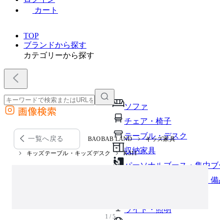
カート
TOP
ブランドから探す
カテゴリーから探す
ソファ
画像検索
外部サイトの商品をカートに追加
チェア・椅子
他のサイトで見つけた商品ページのURLを貼り付けて、カートに追加できます
テーブル・デスク
一覧へ戻る
BAOBAB LAND
キッズ家具
収納家具
キッズテーブル・キッズデスク
K311
パーソナルブース・集中ブ
オフィスアクセサリー・備
インテリア雑貨
ライト・照明
1 / 5