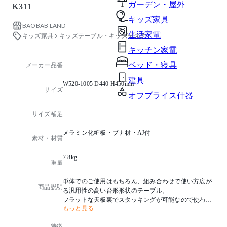
ガーデン・屋外
K311
キッズ家具
BAOBAB LAND
生活家電
キッズ家具
キッズテーブル・キッズデスク
キッチン家電
ベッド・寝具
メーカー品番
-
建具
W520-1005 D440 H450mm
サイズ
オフプライス什器
-
サイズ補足
メラミン化粧板・ブナ材・AJ付
素材・材質
7.8kg
重量
単体でのご使用はもちろん、組み合わせで使い方広が
商品説明
る汎用性の高い台形形状のテーブル。
フラットな天板裏でスタッキングが可能なので使わな
もっと見る
い時は場所を取らずにコンパクトに収納できます。
特徴
-