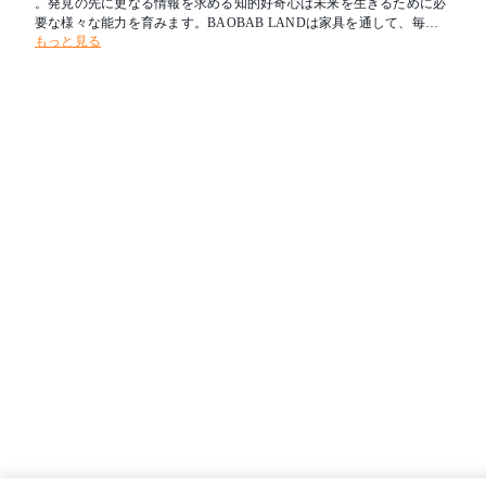
。発見の先に更なる情報を求める知的好奇心は未来を生きるために必
要な様々な能力を育みます。BAOBAB LANDは家具を通して、毎日
もっと見る
を楽しみながらぐんぐん成長していく子どもたちの「遊びたい」「使
いたい」という興味・関心に働きかけ、安心・安全を前提に “未来を
担う子どもたちの笑顔と、心と体の健やかな成長をサポートする場所
”を提案します。