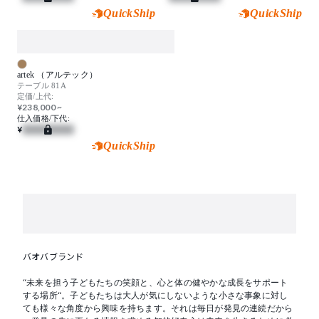
QuickShip
QuickShip
artek （アルテック）
テーブル 81A
定価/上代:
¥238,000 ~
仕入価格/下代:
¥
QuickShip
バオバブランド
“未来を担う子どもたちの笑顔と、心と体の健やかな成長をサポート
する場所“。子どもたちは大人が気にしないような小さな事象に対し
ても様々な角度から興味を持ちます。それは毎日が発見の連続だから