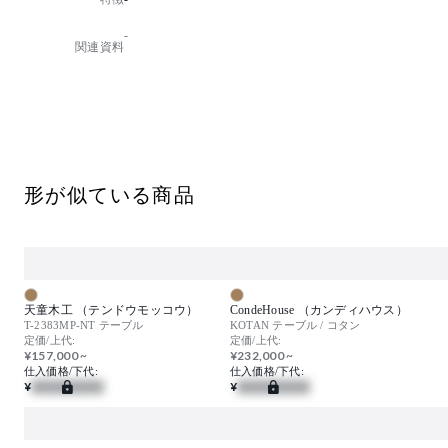
・スタッキング可能台数：2台
・組立品での出荷となります。(脚：ねじ込み仕様)
-
・脚カット：可
関連資料
形が似ている商品
天童木工 （テンドウモッコウ）
CondeHouse （カンディハウス）
T-2383MP-NT テーブル
KOTAN テーブル / コタン
定価/上代:
定価/上代:
¥157,000 ~
¥232,000 ~
仕入価格/下代:
仕入価格/下代:
¥
¥