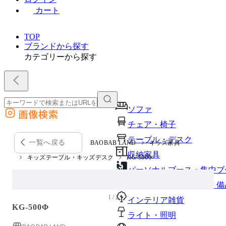
カート
TOP
ブランドから探す
カテゴリーから探す
ソファ
画像検索
外部サイトの商品をカートに追加
チェア・椅子
他のサイトで見つけた商品ページのURLを貼り付けて、カートに追加できます
テーブル・デスク
一覧へ戻る
BAOBAB LAND
キッズ家具
収納家具
キッズテーブル・キッズデスク
KG-500Φ
パーソナルブース・集中ブ
オフィスアクセサリー・備
1 / 2
インテリア雑貨
KG-500Φ
ライト・照明