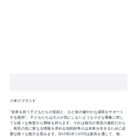
バオバブランド
“未来を担う子どもたちの笑顔と、心と体の健やかな成長をサポート
する場所“。子どもたちは大人が気にしないような小さな事象に対し
ても様々な角度から興味を持ちます。それは毎日が発見の連続だから
。発見の先に更なる情報を求める知的好奇心は未来を生きるために必
要な様々な能力を育みます。BAOBAB LANDは家具を通して、毎日