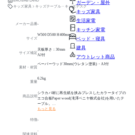
BAOBAB LAND
ガーデン・屋外
キッズ家具
キッズテーブル・キッズデスク
キッズ家具
生活家電
メーカー品番
-
キッチン家電
W500 D500 H400mm
サイズ
ベッド・寝具
建具
天板厚さ：30mm
サイズ補足
AJ付
アウトレット商品
ペーパーウッド30mm(ウレタン塗装)・AJ付
素材・材質
6.2kg
重量
シラカバ材に再生紙を挟みプレスしたカラータイプの
商品説明
エコ合板Paper wood(滝澤ベニヤ株式会社)を用いたテ
ーブル。
もっと見る
鮮やかに仕上げたきれいな積層断面がさりげないアク
セントとなっております。
特徴
-
赤と緑の２色からお選びいただけます。
-
・組立品での出荷となります。(脚：ビス止め仕様)
関連資料