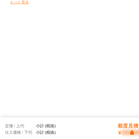
もっと見る
を楽しみながらぐんぐん成長していく子どもたちの「遊びたい」「使
いたい」という興味・関心に働きかけ、安心・安全を前提に “未来を
担う子どもたちの笑顔と、心と体の健やかな成長をサポートする場所
”を提案します。
都度見積 
定価 / 上代
小計 (税抜)
¥
仕入価格 / 下代
小計 (税抜)