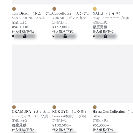
Tom Dixon. （トム・ディクソン）
CondeHouse （カンディハウス）
NAIKI （ナイキ）
SLAB ROUND TABLE 1200 / スラブ ラウンド テーブル
YUKAR リビング 丸テーブル φ850 / ユカラ
relayu ワークテーブル(KLW型) D1200mmタイプ / リレイユ
定価/上代:
定価/上代:
定価/上代:
¥580,000 ~
¥157,000 ~
都度見積
仕入価格/下代:
仕入価格/下代:
仕入価格/下代:
¥
¥
¥
OKAMURA （オカムラ）
KOKUYO （コクヨ）
Hirata Gen Collection （ヒラタゲンコレクション）
moist モイスト 4〜2人用テーブル
Franka 4本脚テーブル(木脚) / フランカ
Gt04
定価/上代:
定価/上代:
定価/上代:
都度見積
¥102,500 ~
¥51,000 ~
仕入価格/下代:
仕入価格/下代:
仕入価格/下代: