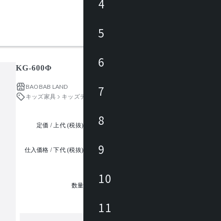
4
5
6
KG-600Φ
BAOBAB LAND
7
キッズ家具
キッズテーブル・キッズデスク
8
定価 / 上代 (税抜)
都度見積
9
仕入価格 / 下代 (税抜)
¥
10
1
数量
11