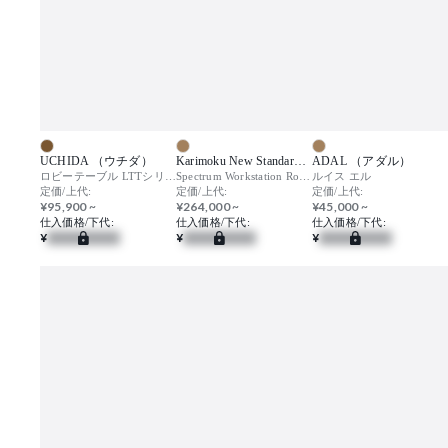
UCHIDA （ウチダ）
Karimoku New Standard （カリモクニュースタンダード）
ADAL （アダル）
ロビーテーブル LTTシリーズ
Spectrum Workstation Round ST 120
ルイス エル
定価/上代:
定価/上代:
定価/上代:
¥95,900 ~
¥264,000 ~
¥45,000 ~
仕入価格/下代:
仕入価格/下代:
仕入価格/下代:
¥
¥
¥