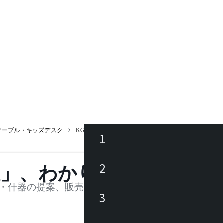
テーブル・キッズデスク
KG-600Φ
1
ース
2
値」、わかります。
品
・什器の提案、販売を行う法人様および個人事業主
3