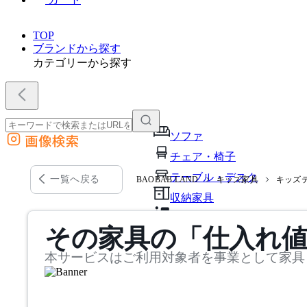
TOP
ブランドから探す
カテゴリーから探す
ソファ
画像検索
外部サイトの商品をカートに追加
チェア・椅子
他のサイトで見つけた商品ページのURLを貼り付けて、カートに追加できます
テーブル・デスク
一覧へ戻る
BAOBAB LAND
キッズ家具
キッズ
収納家具
パーソナルブース・集中ブ
その家具の「仕入れ
オフィスアクセサリー・備
本サービスはご利用対象者を事業として家具
インテリア雑貨
ライト・照明
ガーデン・屋外