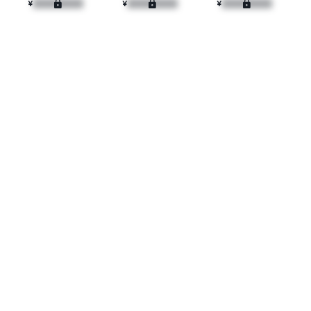
¥
¥
¥