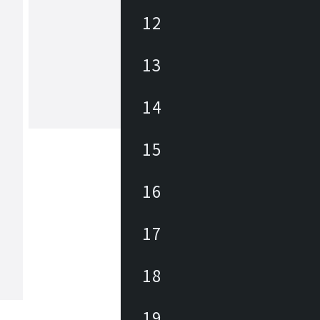
12
バオバブランド
13
“未来を担う子どもたちの笑顔と、心
健やかな成長をサポートする場所“。
たちは大人が気にしないような小さな
対しても様々な角度から興味を持ちま
14
れは毎日が発見の連続だから。発見の
もっと見る
なる情報を求める知的好奇心は未来を
ために必要な様々な能力を育みます。B
15
AB LANDは家具を通して、毎日を楽
がらぐんぐん成長していく子どもたち
びたい」「使いたい」という興味・関
16
きかけ、安心・安全を前提に “未来を
どもたちの笑顔と、心と体の健やかな
サポートする場所”を提案します。
17
18
19