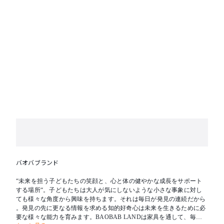
バオバブランド
“未来を担う子どもたちの笑顔と、心と体の健やかな成長をサポート
する場所“。子どもたちは大人が気にしないような小さな事象に対し
ても様々な角度から興味を持ちます。それは毎日が発見の連続だから
。発見の先に更なる情報を求める知的好奇心は未来を生きるために必
要な様々な能力を育みます。BAOBAB LANDは家具を通して、毎日