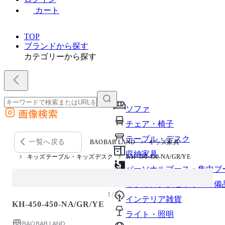
カート
TOP
ブランドから探す
カテゴリーから探す
ソファ
画像検索
外部サイトの商品をカートに追加
チェア・椅子
他のサイトで見つけた商品ページのURLを貼り付けて、カートに追加できます
テーブル・デスク
一覧へ戻る
BAOBAB LAND
キッズ家具
収納家具
キッズテーブル・キッズデスク
KH-450-450-NA/GR/YE
パーソナルブース・集中ブ
オフィスアクセサリー・備
1 / 2
インテリア雑貨
KH-450-450-NA/GR/YE
ライト・照明
BAOBAB LAND