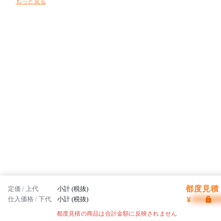
もっと見る
を楽しみながらぐんぐん成長していく子どもたちの「遊びたい」「使
いたい」という興味・関心に働きかけ、安心・安全を前提に “未来を
担う子どもたちの笑顔と、心と体の健やかな成長をサポートする場所
”を提案します。
都度見積 
定価 / 上代
小計 (税抜)
¥
仕入価格 / 下代
小計 (税抜)
都度見積の商品は合計金額に反映されません