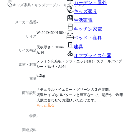
ガーデン・屋外
キッズ家具
キッズテーブル・キッズデスク
キッズ家具
生活家電
メーカー品番
-
キッチン家電
W450 D450 H400mm
サイズ
ベッド・寝具
建具
天板厚さ：30mm
サイズ補足
AJ付
オフプライス什器
メラミン化粧板・ソフトエッジ(白)・スチールパイプ+
素材・材質
シート貼り・AJ付
8.2kg
重量
ナチュラル・イエロー・グリーンの３色展開。
商品説明
既製サイズも10パターンと豊富なので、場所やご利用
人数に合わせてお選びいただけます。
もっと見る
・組立品での出荷となります。（脚：ビス止め仕様）
特徴
-
・別寸サイズをご希望の場合は別途お見積させていた
だきます。
-
関連資料