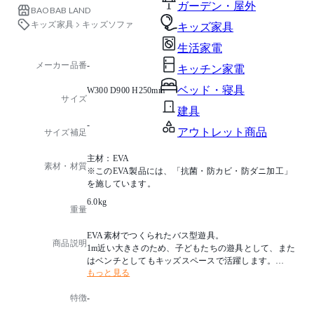
ガーデン・屋外
BAOBAB LAND
キッズ家具
キッズソファ
キッズ家具
生活家電
メーカー品番
-
キッチン家電
ベッド・寝具
W300 D900 H250mm
サイズ
建具
-
アウトレット商品
サイズ補足
主材：EVA
素材・材質
※このEVA製品には、「抗菌・防カビ・防ダニ加工」
を施しています。
6.0kg
重量
EVA素材でつくられたバス型遊具。
商品説明
1m近い大きさのため、子どもたちの遊具として、また
はベンチとしてもキッズスペースで活躍します。
もっと見る
・職人手作りであるため、多少の個体差があります。
特徴
-