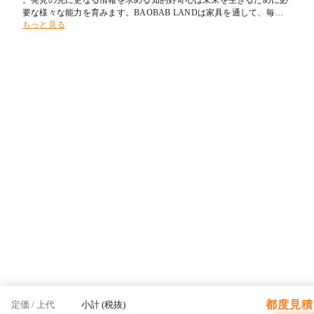
。発見の先に更なる情報を求める知的好奇心は未来を生きるために必
要な様々な能力を育みます。BAOBAB LANDは家具を通して、毎日
もっと見る
を楽しみながらぐんぐん成長していく子どもたちの「遊びたい」「使
いたい」という興味・関心に働きかけ、安心・安全を前提に “未来を
担う子どもたちの笑顔と、心と体の健やかな成長をサポートする場所
”を提案します。
都度見積 
定価 / 上代
小計 (税抜)