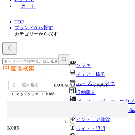
カート
TOP
ブランドから探す
カテゴリーから探す
ソファ
画像検索
外部サイトの商品をカートに追加
チェア・椅子
他のサイトで見つけた商品ページのURLを貼り付けて、カートに追加できます
テーブル・デスク
一覧へ戻る
BAOBAB LAND
キッズ家具
収納家具
キッズソファ
K085
パーソナルブース・集中ブ
オフィスアクセサリー・備
インテリア雑貨
1 / 3
K085
ライト・照明