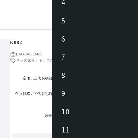
4
5
6
K082
BAOBAB LAND
7
キッズ家具
キッズスペース・エリア
8
定価 / 上代 (税抜)
都度見積
9
仕入価格 / 下代 (税抜)
¥
10
1
数量
11