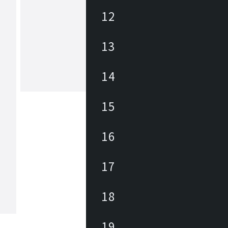
12
バオバブランド
13
“未来を担う子どもたちの笑顔と、心
健やかな成長をサポートする場所“。
たちは大人が気にしないような小さな
対しても様々な角度から興味を持ちま
14
れは毎日が発見の連続だから。発見の
もっと見る
なる情報を求める知的好奇心は未来を
ために必要な様々な能力を育みます。B
15
AB LANDは家具を通して、毎日を楽
がらぐんぐん成長していく子どもたち
びたい」「使いたい」という興味・関
16
きかけ、安心・安全を前提に “未来を
どもたちの笑顔と、心と体の健やかな
サポートする場所”を提案します。
17
18
19