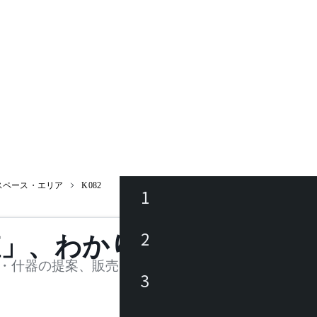
スペース・エリア
K082
1
ース
2
値」、わかります。
品
・什器の提案、販売を行う法人様および個人事業主
3