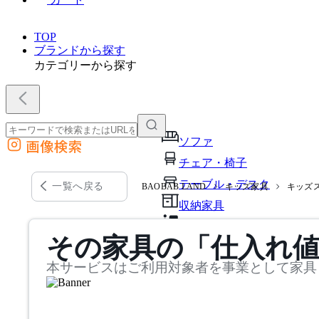
TOP
ブランドから探す
カテゴリーから探す
ソファ
画像検索
外部サイトの商品をカートに追加
チェア・椅子
他のサイトで見つけた商品ページのURLを貼り付けて、カートに追加できます
テーブル・デスク
一覧へ戻る
BAOBAB LAND
キッズ家具
キッズ
収納家具
パーソナルブース・集中ブ
その家具の「仕入れ
オフィスアクセサリー・備
本サービスはご利用対象者を事業として家具
インテリア雑貨
ライト・照明
ガーデン・屋外