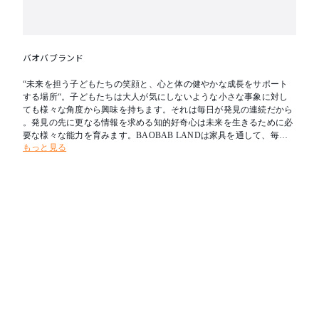
バオバブランド
“未来を担う子どもたちの笑顔と、心と体の健やかな成長をサポート
する場所“。子どもたちは大人が気にしないような小さな事象に対し
ても様々な角度から興味を持ちます。それは毎日が発見の連続だから
。発見の先に更なる情報を求める知的好奇心は未来を生きるために必
要な様々な能力を育みます。BAOBAB LANDは家具を通して、毎日
もっと見る
を楽しみながらぐんぐん成長していく子どもたちの「遊びたい」「使
いたい」という興味・関心に働きかけ、安心・安全を前提に “未来を
担う子どもたちの笑顔と、心と体の健やかな成長をサポートする場所
”を提案します。