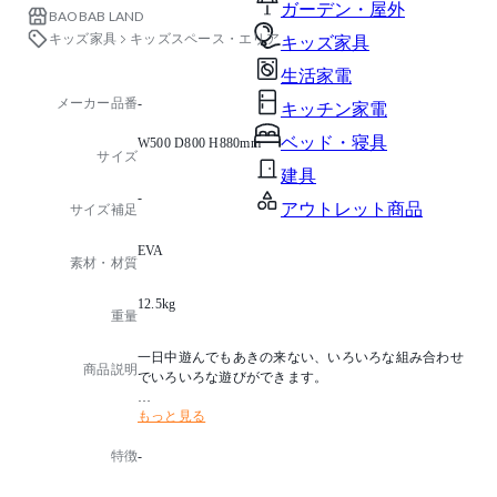
ガーデン・屋外
BAOBAB LAND
キッズ家具
キッズスペース・エリア
キッズ家具
生活家電
メーカー品番
-
キッチン家電
ベッド・寝具
W500 D800 H880mm
サイズ
建具
-
アウトレット商品
サイズ補足
EVA
素材・材質
12.5kg
重量
一日中遊んでもあきの来ない、いろいろな組み合わせ
商品説明
でいろいろな遊びができます。
もっと見る
・別色をご希望の場合は別途お見積させていただきま
す。
特徴
-
・職人手作りであるため、多少の個体差があります。
-