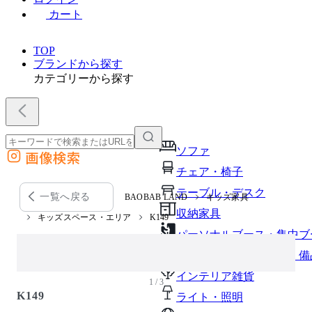
カート
TOP
ブランドから探す
カテゴリーから探す
ソファ
画像検索
外部サイトの商品をカートに追加
チェア・椅子
他のサイトで見つけた商品ページのURLを貼り付けて、カートに追加できます
テーブル・デスク
一覧へ戻る
BAOBAB LAND
キッズ家具
収納家具
キッズスペース・エリア
K149
パーソナルブース・集中ブ
オフィスアクセサリー・備
インテリア雑貨
1 / 3
K149
ライト・照明