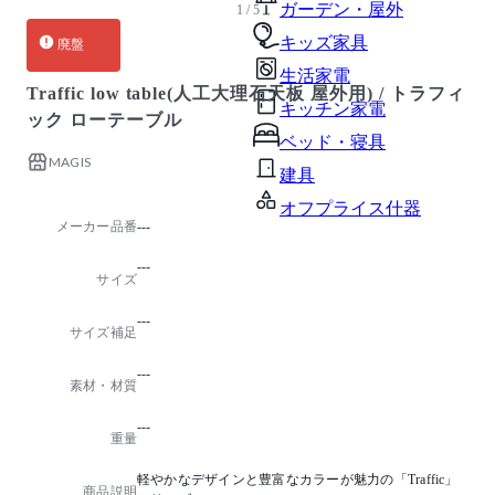
ガーデン・屋外
1 / 5
キッズ家具
廃盤
生活家電
Traffic low table(人工大理石天板 屋外用) / トラフィ
キッチン家電
ック ローテーブル
ベッド・寝具
MAGIS
建具
オフプライス什器
メーカー品番
---
---
サイズ
---
サイズ補足
---
素材・材質
---
重量
軽やかなデザインと豊富なカラーが魅力の「Traffic」
商品説明