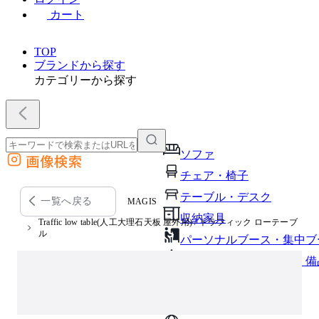
カート
TOP
ブランドから探す
カテゴリーから探す
ソファ
画像検索
外部サイトの商品をカートに追加
チェア・椅子
他のサイトで見つけた商品ページのURLを貼り付けて、カートに追加できます
テーブル・デスク
一覧へ戻る
MAGIS
収納家具
Traffic low table(人工大理石天板 屋外用) / トラフィック ローテーブ
ル
パーソナルブース・集中ブ
オフィスアクセサリー・備
インテリア雑貨
ライト・照明