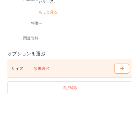
シリーズ。
もっと見る
日本のインテリアにも取り入れやすいコンパクトなサ
イズ展開は、
特徴
---
デザイナーであるコンスタンチン・グルチッチの「気
軽に使って欲しい」というコンセプトによるもの。
-
関連資料
スティールロッドのワイヤーが描く自由な三次元のラ
インと、人工大理石の天板との組み合わせは、シンプ
ルかつ存在感を与えてくれます。
オプションを選ぶ
”Traffic”と言う名は、自由自在に伸びるフレーム形状
が、車が行き来する道路の交通網を思わせるところか
サイズ
未選択
らグルチッチ本人が命名しました。
屋内用、屋外用からお選び頂けます
選択解除
※こちらの商品は受発注商品となっており、イタリア
からの取寄せに約3〜5ヶ月程かかります。
詳しくはお問合せください。