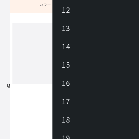
カラー
未選択
12
13
バルバーニ
14
VALVANNE(バルバーニ)はデスクや
の書斎家具製品を日本国内で製造・販
15
家具メーカーです。 デスクはサイズ
ションや種類が豊富であり、機能性を
動昇降デスクなど多数の商品を取り揃
16
もっと見る
りますので、 「ワークスタイルにあ
の書斎・オフィス」を実現いたします
17
18
19