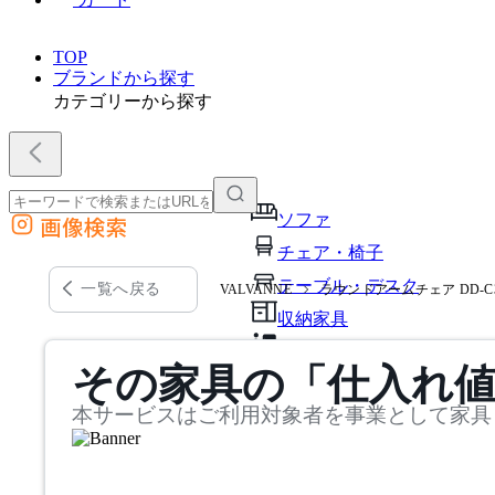
TOP
ブランドから探す
カテゴリーから探す
ソファ
画像検索
外部サイトの商品をカートに追加
チェア・椅子
他のサイトで見つけた商品ページのURLを貼り付けて、カートに追加できます
テーブル・デスク
一覧へ戻る
VALVANNE
ラウンドアームチェア DD-C3
収納家具
パーソナルブース・集中ブ
その家具の「仕入れ
オフィスアクセサリー・備
本サービスはご利用対象者を事業として家具
インテリア雑貨
ライト・照明
ガーデン・屋外