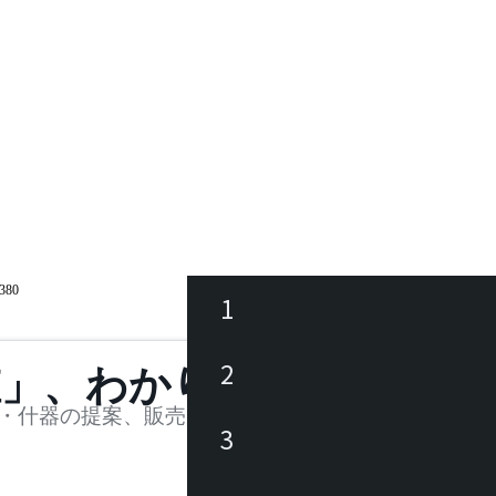
80
1
ース
2
値」、わかります。
品
・什器の提案、販売を行う法人様および個人事業主
3