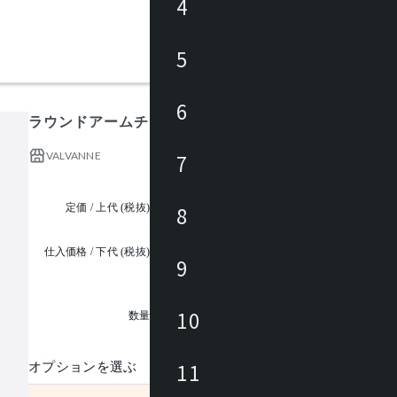
4
5
6
ラウンドアームチェア DD-C380
VALVANNE
7
定価 / 上代 (税抜)
¥75,600 ~
8
仕入価格 / 下代 (税抜)
9
¥
1
10
数量
11
オプションを選ぶ