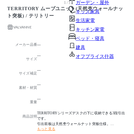
ガーデン・屋外
1 / 5
TERRITORY ムーブユニット(天然杢ウォールナッ
キッズ家具
ト突板) / テリトリー
生活家電
VALVANNE
キッチン家電
ベッド・寝具
メーカー品番
---
建具
---
オフプライス什器
サイズ
---
サイズ補足
---
素材・材質
---
重量
TERRITORYシリーズデスクの下に収納できる3段引出
商品説明
です。
引出前板は天然杢ウォールナット突板仕様。
もっと見る
突板仕様のコアデスクと合わせれば、上質で高級感の