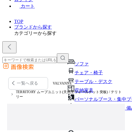
カート
TOP
ブランドから探す
カテゴリーから探す
ソファ
画像検索
外部サイトの商品をカートに追加
チェア・椅子
他のサイトで見つけた商品ページのURLを貼り付けて、カートに追加できます
テーブル・デスク
一覧へ戻る
VALVANNE
収納家具
TERRITORY ムーブユニット(天然杢ウォールナット突板) / テリト
リー
パーソナルブース・集中ブ
オフィスアクセサリー・備
インテリア雑貨
ライト・照明