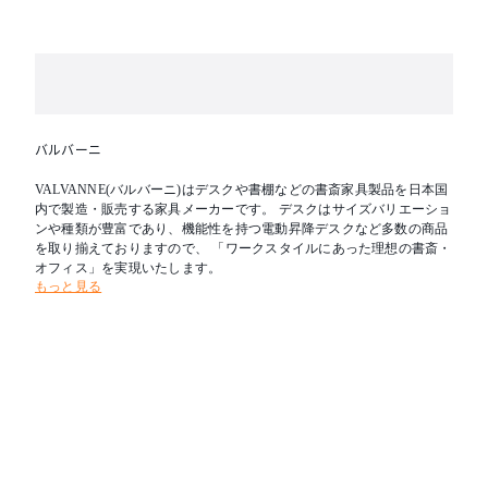
バルバーニ
VALVANNE(バルバーニ)はデスクや書棚などの書斎家具製品を日本国
内で製造・販売する家具メーカーです。 デスクはサイズバリエーショ
ンや種類が豊富であり、機能性を持つ電動昇降デスクなど多数の商品
を取り揃えておりますので、 「ワークスタイルにあった理想の書斎・
オフィス」を実現いたします。
もっと見る