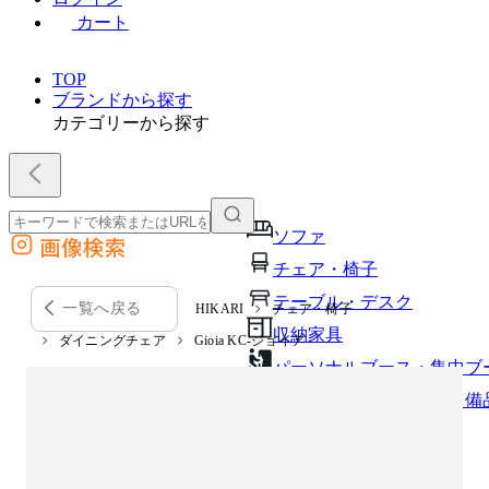
カート
TOP
ブランドから探す
カテゴリーから探す
ソファ
画像検索
外部サイトの商品をカートに追加
チェア・椅子
他のサイトで見つけた商品ページのURLを貼り付けて、カートに追加できます
テーブル・デスク
一覧へ戻る
HIKARI
チェア・椅子
収納家具
ダイニングチェア
Gioia KC-ジョイア
パーソナルブース・集中ブ
オフィスアクセサリー・備
インテリア雑貨
ライト・照明