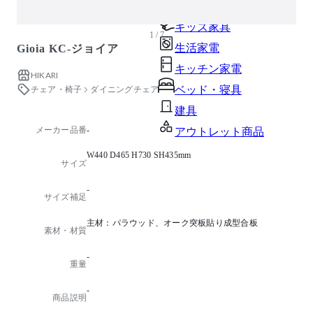
ガーデン・屋外
キッズ家具
1 / 7
生活家電
Gioia KC-ジョイア
キッチン家電
HIKARI
チェア・椅子
ダイニングチェア
ベッド・寝具
建具
メーカー品番
-
アウトレット商品
W440 D465 H730 SH435mm
サイズ
-
サイズ補足
主材：パラウッド、オーク突板貼り成型合板
素材・材質
-
重量
-
商品説明