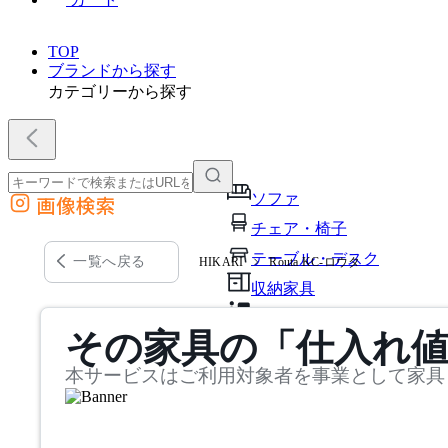
TOP
ブランドから探す
カテゴリーから探す
ソファ
画像検索
外部サイトの商品をカートに追加
チェア・椅子
他のサイトで見つけた商品ページのURLを貼り付けて、カートに追加できます
テーブル・デスク
一覧へ戻る
HIKARI
Routa KC-ロウタ
収納家具
パーソナルブース・集中ブ
その家具の「仕入れ
オフィスアクセサリー・備
本サービスはご利用対象者を事業として家具
インテリア雑貨
ライト・照明
ガーデン・屋外