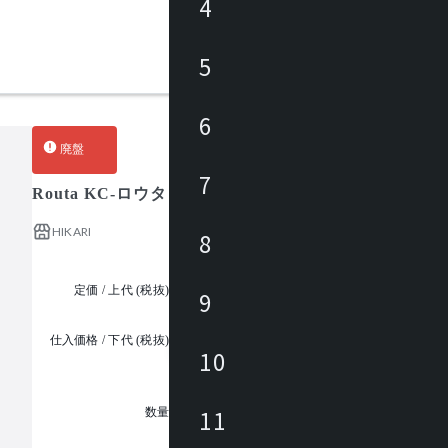
4
5
6
廃盤
7
Routa KC-ロウタ
HIKARI
8
定価 / 上代 (税抜)
¥33,000 ~
9
仕入価格 / 下代 (税抜)
¥
10
1
11
数量