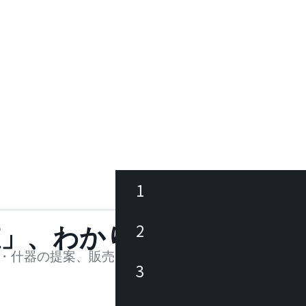
1
ース
2
値」、わかります。
品
・什器の提案、販売を行う法人様および個人事業主
3