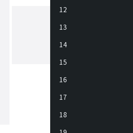
12
13
ヒカリ
あらゆる商業空間のニーズ・課題に合
レンドを外さない豊富なデザインの家
14
底した品質管理に加えて、家具類のメ
ナンスを積極的に行い、廃棄・買換え
トロールして環境にも優しく、家具に
15
もっと見る
長期的なランニングコストを削減しま
々なパブリックスペースを家具を通じ
力と対応力で貢献します。
16
17
18
19