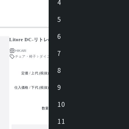
4
5
6
Litore DC-リトレ(アーム)
HIKARI
7
チェア・椅子
ダイニングチェア
8
定価 / 上代 (税抜)
都度見積
9
仕入価格 / 下代 (税抜)
¥
10
1
数量
11