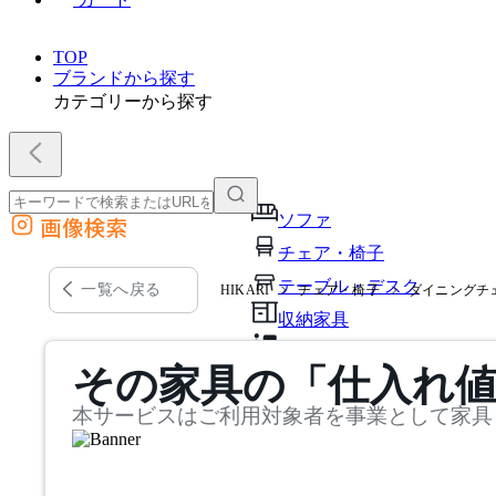
TOP
ブランドから探す
カテゴリーから探す
ソファ
画像検索
外部サイトの商品をカートに追加
チェア・椅子
他のサイトで見つけた商品ページのURLを貼り付けて、カートに追加できます
テーブル・デスク
一覧へ戻る
HIKARI
チェア・椅子
ダイニングチ
収納家具
パーソナルブース・集中ブ
その家具の「仕入れ
オフィスアクセサリー・備
本サービスはご利用対象者を事業として家具
インテリア雑貨
ライト・照明
ガーデン・屋外