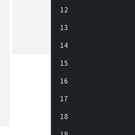
12
ヒカリ
13
あらゆる商業空間のニーズ・課題に合
レンドを外さない豊富なデザインの家
底した品質管理に加えて、家具類のメ
ナンスを積極的に行い、廃棄・買換え
14
トロールして環境にも優しく、家具に
もっと見る
長期的なランニングコストを削減しま
々なパブリックスペースを家具を通じ
15
力と対応力で貢献します。
16
17
18
19