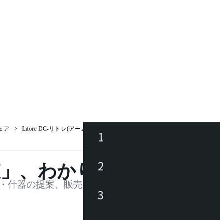
ェア
Litore DC-リトレ(アーム)
1
ース
2
値」、わかります。
品
・什器の提案、販売を行う法人様および個人事業主
3