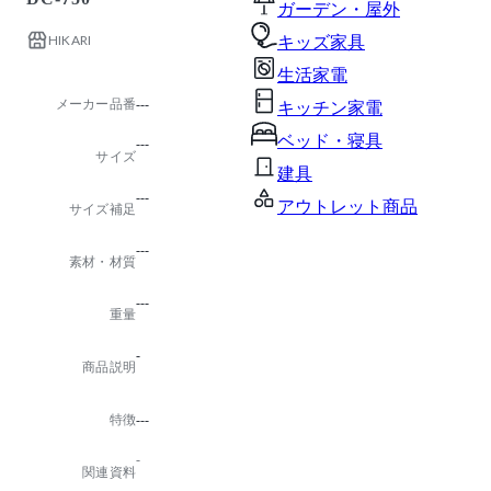
ガーデン・屋外
HIKARI
キッズ家具
生活家電
メーカー品番
---
キッチン家電
ベッド・寝具
---
サイズ
建具
---
アウトレット商品
サイズ補足
---
素材・材質
---
重量
-
商品説明
特徴
---
-
関連資料