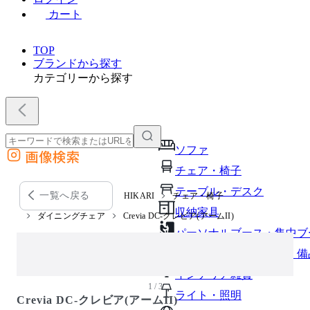
カート
TOP
ブランドから探す
カテゴリーから探す
ソファ
画像検索
外部サイトの商品をカートに追加
チェア・椅子
他のサイトで見つけた商品ページのURLを貼り付けて、カートに追加できます
テーブル・デスク
一覧へ戻る
HIKARI
チェア・椅子
収納家具
ダイニングチェア
Crevia DC-クレビア(アームII)
パーソナルブース・集中ブ
オフィスアクセサリー・備
インテリア雑貨
1 / 3
ライト・照明
Crevia DC-クレビア(アームII)