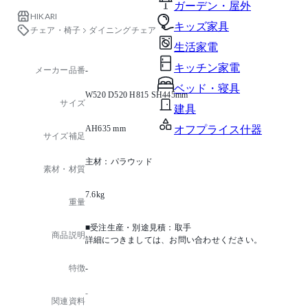
ガーデン・屋外
HIKARI
キッズ家具
チェア・椅子
ダイニングチェア
生活家電
キッチン家電
メーカー品番
-
ベッド・寝具
W520 D520 H815 SH445mm
サイズ
建具
AH635 mm
オフプライス什器
サイズ補足
主材：パラウッド
素材・材質
7.6kg
重量
■受注生産・別途見積：取手
商品説明
詳細につきましては、お問い合わせください。
特徴
-
-
関連資料