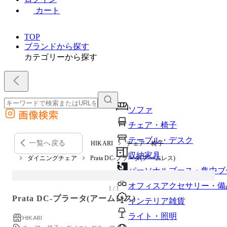
カート
TOP
ブランドから探す
カテゴリーから探す
ソファ
画像検索
外部サイトの商品をカートに追加
チェア・椅子
他のサイトで見つけた商品ページのURLを貼り付けて、カートに追加できます
テーブル・デスク
一覧へ戻る
HIKARI
チェア・椅子
収納家具
ダイニングチェア
Prata DC-プラータ(アームレス)
パーソナルブース・集中ブ
オフィスアクセサリー・備
1 / 1
Prata DC-プラータ(アームレス)
インテリア雑貨
ライト・照明
HIKARI