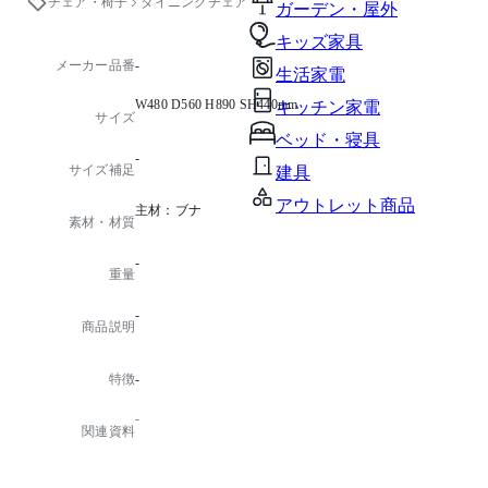
チェア・椅子
ダイニングチェア
ガーデン・屋外
キッズ家具
メーカー品番
-
生活家電
W480 D560 H890 SH440mm
キッチン家電
サイズ
ベッド・寝具
-
サイズ補足
建具
アウトレット商品
主材：ブナ
素材・材質
-
重量
-
商品説明
特徴
-
-
関連資料