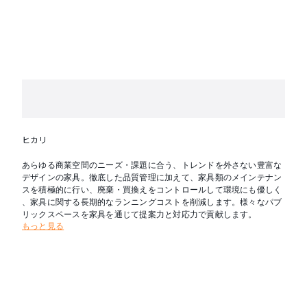
ヒカリ
あらゆる商業空間のニーズ・課題に合う、トレンドを外さない豊富な
デザインの家具。徹底した品質管理に加えて、家具類のメインテナン
スを積極的に行い、廃棄・買換えをコントロールして環境にも優しく
、家具に関する長期的なランニングコストを削減します。様々なパブ
リックスペースを家具を通じて提案力と対応力で貢献します。
もっと見る