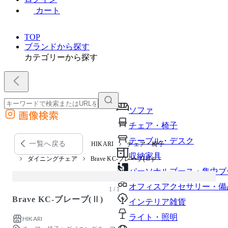
カート
TOP
ブランドから探す
カテゴリーから探す
ソファ
画像検索
外部サイトの商品をカートに追加
チェア・椅子
他のサイトで見つけた商品ページのURLを貼り付けて、カートに追加できます
テーブル・デスク
一覧へ戻る
HIKARI
チェア・椅子
収納家具
ダイニングチェア
Brave KC-ブレーブ(Ⅱ)
パーソナルブース・集中ブ
オフィスアクセサリー・備
1 / 1
Brave KC-ブレーブ(Ⅱ)
インテリア雑貨
ライト・照明
HIKARI