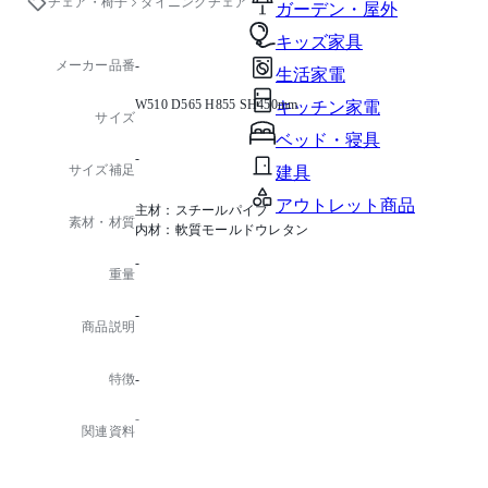
チェア・椅子
ダイニングチェア
ガーデン・屋外
キッズ家具
メーカー品番
-
生活家電
W510 D565 H855 SH450mm
キッチン家電
サイズ
ベッド・寝具
-
サイズ補足
建具
アウトレット商品
主材：スチールパイプ
素材・材質
内材：軟質モールドウレタン
-
重量
-
商品説明
特徴
-
-
関連資料