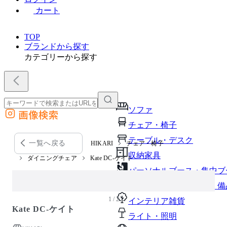
カート
TOP
ブランドから探す
カテゴリーから探す
ソファ
画像検索
外部サイトの商品をカートに追加
チェア・椅子
他のサイトで見つけた商品ページのURLを貼り付けて、カートに追加できます
テーブル・デスク
一覧へ戻る
HIKARI
チェア・椅子
収納家具
ダイニングチェア
Kate DC-ケイト
パーソナルブース・集中ブ
オフィスアクセサリー・備
1 / 2
インテリア雑貨
Kate DC-ケイト
ライト・照明