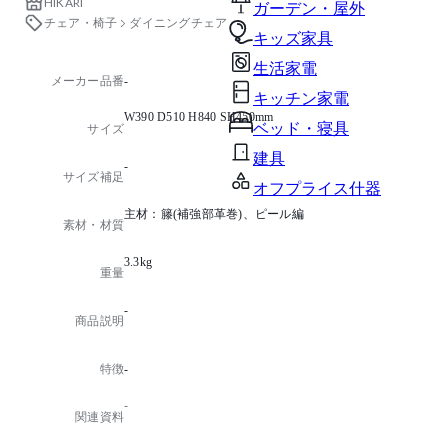
HIKARI
ガーデン・屋外
チェア・椅子
ダイニングチェア
キッズ家具
生活家電
メーカー品番
-
キッチン家電
W390 D510 H840 SH450mm
ベッド・寝具
サイズ
建具
-
サイズ補足
オフプライス什器
主材：籐(補強部革巻)、ピール編
素材・材質
3.3kg
重量
-
商品説明
特徴
-
-
関連資料