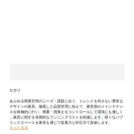
ヒカリ
あらゆる商業空間のニーズ・課題に合う、トレンドを外さない豊富な
デザインの家具。徹底した品質管理に加えて、家具類のメインテナン
スを積極的に行い、廃棄・買換えをコントロールして環境にも優しく
、家具に関する長期的なランニングコストを削減します。様々なパブ
リックスペースを家具を通じて提案力と対応力で貢献します。
もっと見る