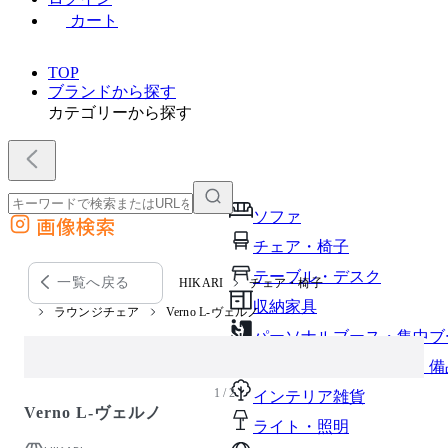
カート
TOP
ブランドから探す
カテゴリーから探す
ソファ
画像検索
外部サイトの商品をカートに追加
チェア・椅子
他のサイトで見つけた商品ページのURLを貼り付けて、カートに追加できます
テーブル・デスク
一覧へ戻る
HIKARI
チェア・椅子
収納家具
ラウンジチェア
Verno L-ヴェルノ
パーソナルブース・集中ブ
オフィスアクセサリー・備
1 / 2
インテリア雑貨
Verno L-ヴェルノ
ライト・照明