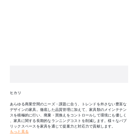
ヒカリ
あらゆる商業空間のニーズ・課題に合う、トレンドを外さない豊富な
デザインの家具。徹底した品質管理に加えて、家具類のメインテナン
スを積極的に行い、廃棄・買換えをコントロールして環境にも優しく
、家具に関する長期的なランニングコストを削減します。様々なパブ
リックスペースを家具を通じて提案力と対応力で貢献します。
もっと見る