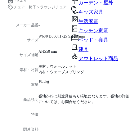
HIKARI
ガーデン・屋外
チェア・椅子
ラウンジチェア
キッズ家具
生活家電
メーカー品番
-
キッチン家電
W680 D650 H725 SH400mm
ベッド・寝具
サイズ
建具
AH550 mm
サイズ補足
アウトレット商品
主材：ウォールナット
素材・材質
内材：ウェーブスプリング
10.5kg
重量
張地Z-19は別途見積もり張地になります。張地の詳細
商品説明
については、お問合せください。
特徴
-
-
関連資料