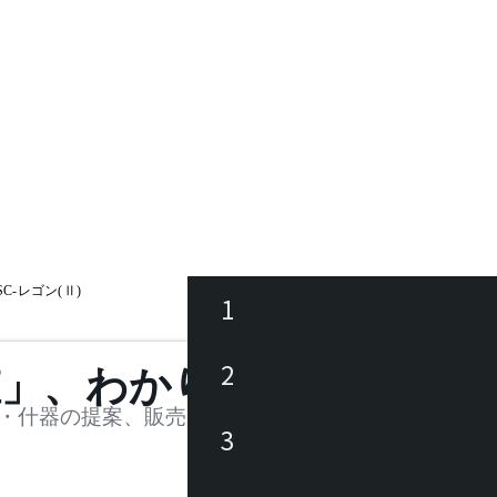
SC-レゴン(Ⅱ)
1
ース
2
値」、わかります。
品
・什器の提案、販売を行う法人様および個人事業主
3