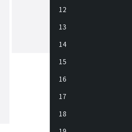
12
ヒカリ
13
あらゆる商業空間のニーズ・課題に合
レンドを外さない豊富なデザインの家
底した品質管理に加えて、家具類のメ
ナンスを積極的に行い、廃棄・買換え
14
トロールして環境にも優しく、家具に
もっと見る
長期的なランニングコストを削減しま
々なパブリックスペースを家具を通じ
15
力と対応力で貢献します。
16
17
18
19