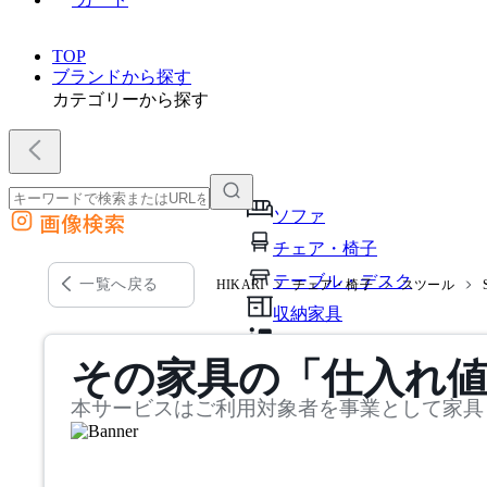
TOP
ブランドから探す
カテゴリーから探す
ソファ
画像検索
外部サイトの商品をカートに追加
チェア・椅子
他のサイトで見つけた商品ページのURLを貼り付けて、カートに追加できます
テーブル・デスク
一覧へ戻る
HIKARI
チェア・椅子
スツール
収納家具
パーソナルブース・集中ブ
その家具の「仕入れ
オフィスアクセサリー・備
本サービスはご利用対象者を事業として家具
インテリア雑貨
ライト・照明
ガーデン・屋外