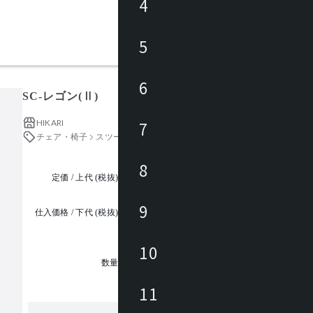
4
5
6
SC-レゴン(Ⅱ)
HIKARI
7
チェア・椅子
スツール
8
定価 / 上代 (税抜)
都度見積
9
仕入価格 / 下代 (税抜)
¥
10
1
数量
11