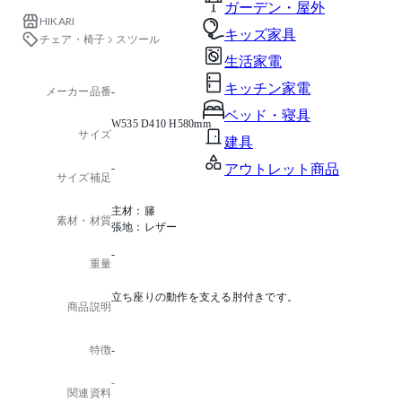
ガーデン・屋外
HIKARI
キッズ家具
チェア・椅子
スツール
生活家電
キッチン家電
メーカー品番
-
ベッド・寝具
W535 D410 H580mm
サイズ
建具
-
アウトレット商品
サイズ補足
主材：籐
素材・材質
張地：レザー
-
重量
立ち座りの動作を支える肘付きです。
商品説明
特徴
-
-
関連資料