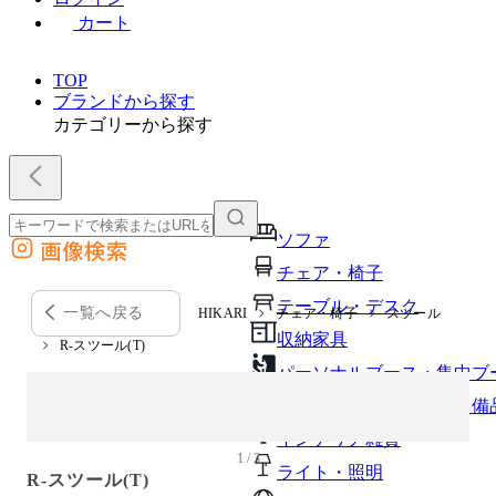
カート
TOP
ブランドから探す
カテゴリーから探す
ソファ
画像検索
外部サイトの商品をカートに追加
チェア・椅子
他のサイトで見つけた商品ページのURLを貼り付けて、カートに追加できます
テーブル・デスク
一覧へ戻る
HIKARI
チェア・椅子
スツール
収納家具
R-スツール(T)
パーソナルブース・集中ブ
オフィスアクセサリー・備
インテリア雑貨
1 / 3
ライト・照明
R-スツール(T)