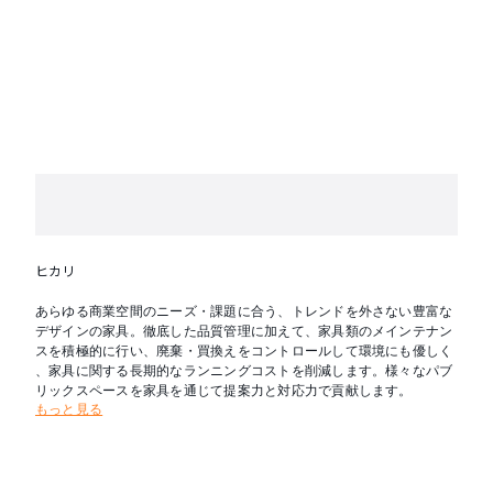
ヒカリ
あらゆる商業空間のニーズ・課題に合う、トレンドを外さない豊富な
デザインの家具。徹底した品質管理に加えて、家具類のメインテナン
スを積極的に行い、廃棄・買換えをコントロールして環境にも優しく
、家具に関する長期的なランニングコストを削減します。様々なパブ
リックスペースを家具を通じて提案力と対応力で貢献します。
もっと見る