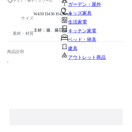
チェア・椅子
スツール
ガーデン・屋外
キッズ家具
W430 D430 H420mm
サイズ
生活家電
主材：籐、籐芯編
キッチン家電
素材・材質
ベッド・寝具
建具
商品説明
アウトレット商品
-