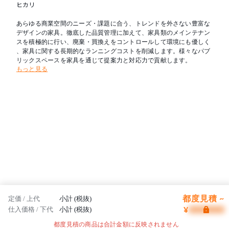
ヒカリ
あらゆる商業空間のニーズ・課題に合う、トレンドを外さない豊富な
デザインの家具。徹底した品質管理に加えて、家具類のメインテナン
スを積極的に行い、廃棄・買換えをコントロールして環境にも優しく
、家具に関する長期的なランニングコストを削減します。様々なパブ
リックスペースを家具を通じて提案力と対応力で貢献します。
もっと見る
都度見積 ~
定価 / 上代
小計 (税抜)
¥
仕入価格 / 下代
小計 (税抜)
都度見積の商品は合計金額に反映されません