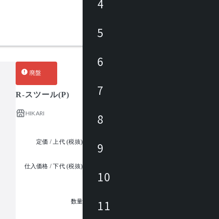
4
5
6
廃盤
7
R-スツール(P)
HIKARI
8
定価 / 上代 (税抜)
¥22,000 ~
9
仕入価格 / 下代 (税抜)
¥
10
1
11
数量