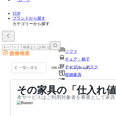
TOP
ブランドから探す
カテゴリーから探す
ソファ
画像検索
外部サイトの商品をカートに追加
チェア・椅子
他のサイトで見つけた商品ページのURLを貼り付けて、カートに追加できます
テーブル・デスク
一覧へ戻る
HIKARI
R-スツール(P)
収納家具
パーソナルブース・集中ブ
その家具の「仕入れ
オフィスアクセサリー・備
本サービスはご利用対象者を事業として家具
インテリア雑貨
ライト・照明
ガーデン・屋外