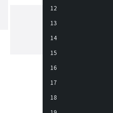
12
13
ヒカリ
あらゆる商業空間のニーズ・課題に合
レンドを外さない豊富なデザインの家
14
底した品質管理に加えて、家具類のメ
ナンスを積極的に行い、廃棄・買換え
トロールして環境にも優しく、家具に
15
もっと見る
長期的なランニングコストを削減しま
々なパブリックスペースを家具を通じ
力と対応力で貢献します。
16
17
18
19