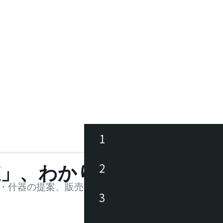
1
ース
2
値」、わかります。
品
・什器の提案、販売を行う法人様および個人事業主
3