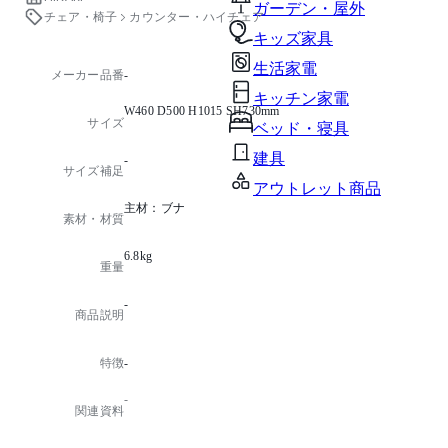
ガーデン・屋外
チェア・椅子
カウンター・ハイチェア
キッズ家具
生活家電
メーカー品番
-
キッチン家電
W460 D500 H1015 SH730mm
サイズ
ベッド・寝具
建具
-
サイズ補足
アウトレット商品
主材：ブナ
素材・材質
6.8kg
重量
-
商品説明
特徴
-
-
関連資料