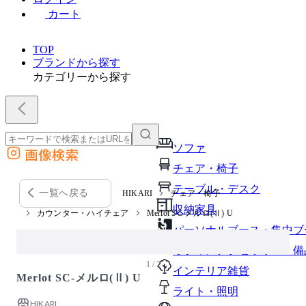
カート
TOP
ブランドから探す
カテゴリーから探す
ソファ
画像検索
外部サイトの商品をカートに追加
チェア・椅子
他のサイトで見つけた商品ページのURLを貼り付けて、カートに追加できます
テーブル・デスク
一覧へ戻る
HIKARI
チェア・椅子
収納家具
カウンター・ハイチェア
Merlot SC-メルロ(Ⅱ) U
パーソナルブース・集中ブ
オフィスアクセサリー・備
1 / 2
インテリア雑貨
Merlot SC-メルロ(Ⅱ) U
ライト・照明
HIKARI