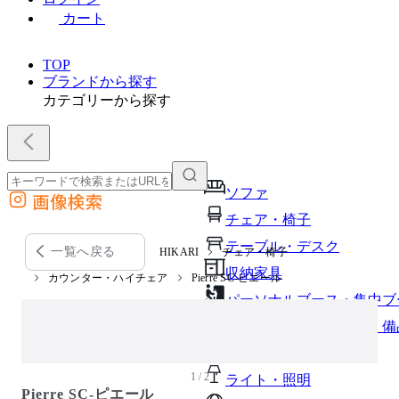
カート
TOP
ブランドから探す
カテゴリーから探す
ソファ
画像検索
外部サイトの商品をカートに追加
チェア・椅子
他のサイトで見つけた商品ページのURLを貼り付けて、カートに追加できます
テーブル・デスク
一覧へ戻る
HIKARI
チェア・椅子
収納家具
カウンター・ハイチェア
Pierre SC-ピエール
パーソナルブース・集中ブ
オフィスアクセサリー・備
インテリア雑貨
1 / 2
ライト・照明
Pierre SC-ピエール