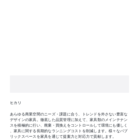
ヒカリ
あらゆる商業空間のニーズ・課題に合う、トレンドを外さない豊富な
デザインの家具。徹底した品質管理に加えて、家具類のメインテナン
スを積極的に行い、廃棄・買換えをコントロールして環境にも優しく
、家具に関する長期的なランニングコストを削減します。様々なパブ
リックスペースを家具を通じて提案力と対応力で貢献します。