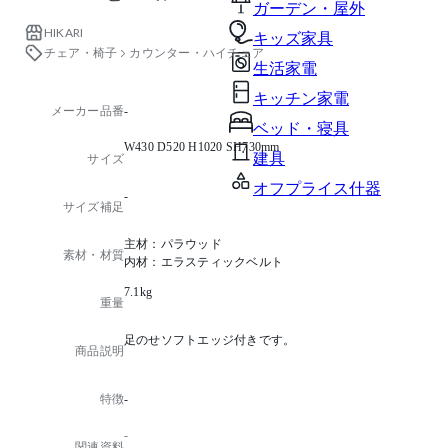
ガーデン・屋外
HIKARI
キッズ家具
チェア・椅子
カウンター・ハイチェア
生活家電
キッチン家電
メーカー品番
-
ベッド・寝具
W430 D520 H1020 SH730mm
建具
サイズ
オフプライス什器
-
サイズ補足
主材：パラウッド
素材・材質
内材：エラスティックベルト
7.1kg
重量
足のせソフトエッジ付きです。
商品説明
特徴
-
-
関連資料