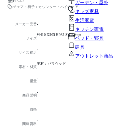
HIKARI
ガーデン・屋外
チェア・椅子
カウンター・ハイチェア
キッズ家具
生活家電
メーカー品番
-
キッチン家電
W410 D505 H985 SH730mm
ベッド・寝具
サイズ
建具
-
サイズ補足
アウトレット商品
主材：パラウッド
素材・材質
-
重量
-
商品説明
特徴
-
-
関連資料