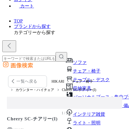
カート
TOP
ブランドから探す
カテゴリーから探す
ソファ
画像検索
外部サイトの商品をカートに追加
チェア・椅子
他のサイトで見つけた商品ページのURLを貼り付けて、カートに追加できます
テーブル・デスク
一覧へ戻る
HIKARI
チェア・椅子
収納家具
カウンター・ハイチェア
Cheery SC-チアリー(I)
パーソナルブース・集中ブ
オフィスアクセサリー・備
1 / 2
インテリア雑貨
Cheery SC-チアリー(I)
ライト・照明