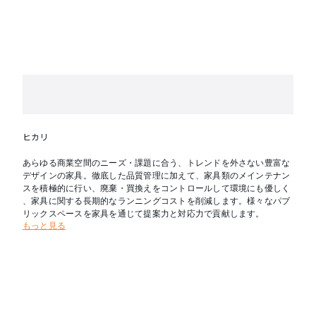
ヒカリ
あらゆる商業空間のニーズ・課題に合う、トレンドを外さない豊富な
デザインの家具。徹底した品質管理に加えて、家具類のメインテナン
スを積極的に行い、廃棄・買換えをコントロールして環境にも優しく
、家具に関する長期的なランニングコストを削減します。様々なパブ
リックスペースを家具を通じて提案力と対応力で貢献します。
もっと見る