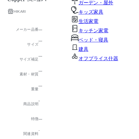
ガーデン・屋外
HIKARI
キッズ家具
生活家電
メーカー品番
---
キッチン家電
ベッド・寝具
---
サイズ
建具
---
オフプライス什器
サイズ補足
---
素材・材質
---
重量
-
商品説明
特徴
---
-
関連資料