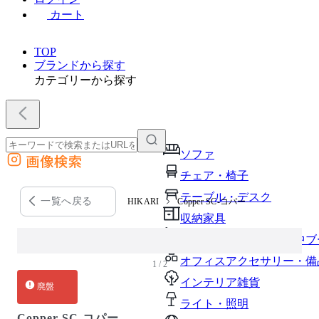
カート
TOP
ブランドから探す
カテゴリーから探す
ソファ
画像検索
外部サイトの商品をカートに追加
チェア・椅子
他のサイトで見つけた商品ページのURLを貼り付けて、カートに追加できます
テーブル・デスク
一覧へ戻る
HIKARI
Copper SC-コパー
収納家具
パーソナルブース・集中ブ
オフィスアクセサリー・備
1 / 2
インテリア雑貨
廃盤
ライト・照明
Copper SC-コパー