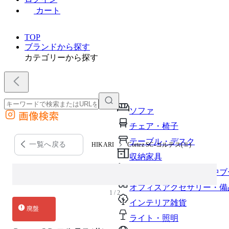
カート
TOP
ブランドから探す
カテゴリーから探す
ソファ
画像検索
外部サイトの商品をカートに追加
チェア・椅子
他のサイトで見つけた商品ページのURLを貼り付けて、カートに追加できます
テーブル・デスク
一覧へ戻る
HIKARI
Cortez SC-コルテス(Ⅱ)
収納家具
パーソナルブース・集中ブ
オフィスアクセサリー・備
1 / 2
インテリア雑貨
廃盤
ライト・照明