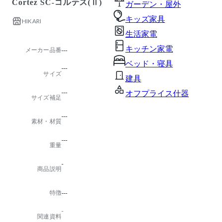
Cortez SC-コルテス(Ⅱ)
ガーデン・屋外
キッズ家具
HIKARI
生活家電
キッチン家電
メーカー品番
---
ベッド・寝具
---
サイズ
建具
---
オフプライス什器
サイズ補足
---
素材・材質
---
重量
-
商品説明
特徴
---
-
関連資料