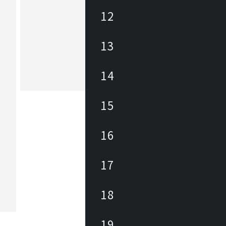
12
ヒカリ
13
あらゆる商業空間のニーズ・課題に合
レンドを外さない豊富なデザインの家
底した品質管理に加えて、家具類のメ
ナンスを積極的に行い、廃棄・買換え
14
トロールして環境にも優しく、家具に
もっと見る
長期的なランニングコストを削減しま
々なパブリックスペースを家具を通じ
15
力と対応力で貢献します。
16
17
18
19