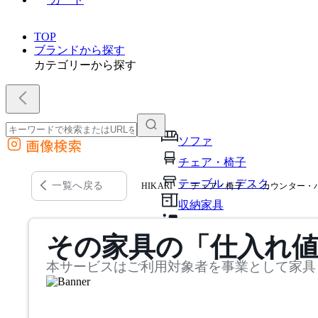
TOP
ブランドから探す
カテゴリーから探す
ソファ
画像検索
外部サイトの商品をカートに追加
チェア・椅子
他のサイトで見つけた商品ページのURLを貼り付けて、カートに追加できます
テーブル・デスク
一覧へ戻る
HIKARI
チェア・椅子
カウンター・
収納家具
パーソナルブース・集中ブ
その家具の「仕入れ
オフィスアクセサリー・備
本サービスはご利用対象者を事業として家具
インテリア雑貨
ライト・照明
ガーデン・屋外