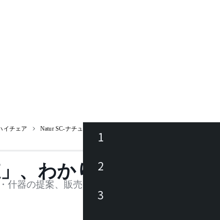
ハイチェア
Natur SC-ナチュール(Ⅰ)
1
ース
2
値」、わかります。
品
・什器の提案、販売を行う法人様および個人事業主
3