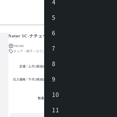
4
5
6
Natur SC-ナチュール(Ⅰ)
HIKARI
7
チェア・椅子
カウンター・ハイチェア
8
定価 / 上代 (税抜)
都度見積
9
仕入価格 / 下代 (税抜)
¥
10
1
数量
11