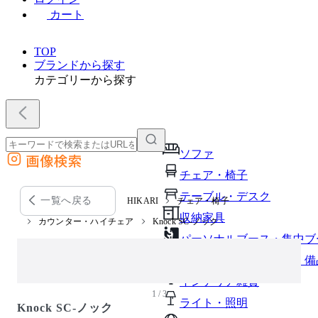
カート
TOP
ブランドから探す
カテゴリーから探す
ソファ
画像検索
外部サイトの商品をカートに追加
チェア・椅子
他のサイトで見つけた商品ページのURLを貼り付けて、カートに追加できます
テーブル・デスク
一覧へ戻る
HIKARI
チェア・椅子
収納家具
カウンター・ハイチェア
Knock SC-ノック
パーソナルブース・集中ブ
オフィスアクセサリー・備
インテリア雑貨
1 / 3
ライト・照明
Knock SC-ノック