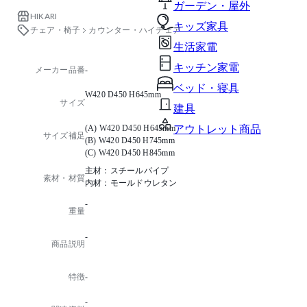
ガーデン・屋外
HIKARI
キッズ家具
チェア・椅子
カウンター・ハイチェア
生活家電
キッチン家電
メーカー品番
-
ベッド・寝具
W420 D450 H645mm
サイズ
建具
(A) W420 D450 H645mm
アウトレット商品
サイズ補足
(B) W420 D450 H745mm
(C) W420 D450 H845mm
主材：スチールパイプ
素材・材質
内材：モールドウレタン
-
重量
-
商品説明
特徴
-
-